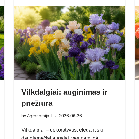
Vilkdalgiai: auginimas ir
priežiūra
by
Agronomija.lt
2026-06-26
Vilkdalgiai – dekoratyvūs, elegantiški
daugiamečiai augalai, vertinami dėl