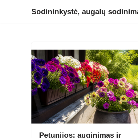
Sodininkystė, augalų sodinima
Skip
to
content
Petunijos: auginimas ir