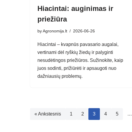
Hiacintai: auginimas ir
priežiūra
by
Agronomija.lt
2026-06-26
Hiacintai – kvapnūs pavasario augalai,
vertinami dėl ryškių žiedų ir palyginti
nesudėtingos priežiūros. Sužinokite, kaip
juos sodinti, prižiūrėti ir apsaugoti nuo
dažniausių problemų.
« Ankstesnis
1
2
3
4
5
…