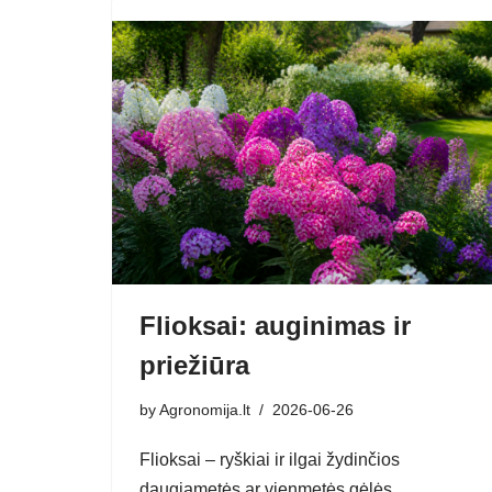
Flioksai: auginimas ir
priežiūra
by
Agronomija.lt
2026-06-26
Flioksai – ryškiai ir ilgai žydinčios
daugiametės ar vienmetės gėlės,