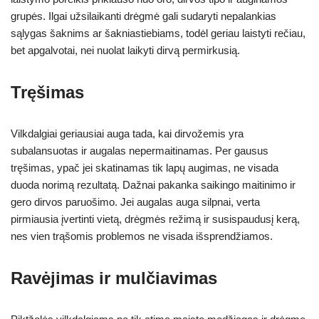
grupės. Ilgai užsilaikanti drėgmė gali sudaryti nepalankias
sąlygas šaknims ar šakniastiebiams, todėl geriau laistyti rečiau,
bet apgalvotai, nei nuolat laikyti dirvą permirkusią.
Tręšimas
Vilkdalgiai geriausiai auga tada, kai dirvožemis yra
subalansuotas ir augalas nepermaitinamas. Per gausus
tręšimas, ypač jei skatinamas tik lapų augimas, ne visada
duoda norimą rezultatą. Dažnai pakanka saikingo maitinimo ir
gero dirvos paruošimo. Jei augalas auga silpnai, verta
pirmiausia įvertinti vietą, drėgmės režimą ir susispaudusį kerą,
nes vien trąšomis problemos ne visada išsprendžiamos.
Ravėjimas ir mulčiavimas