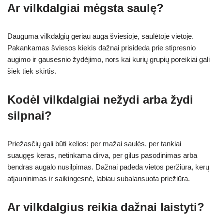
Ar vilkdalgiai mėgsta saulę?
Dauguma vilkdalgių geriau auga šviesioje, saulėtoje vietoje.
Pakankamas šviesos kiekis dažnai prisideda prie stipresnio
augimo ir gausesnio žydėjimo, nors kai kurių grupių poreikiai gali
šiek tiek skirtis.
Kodėl vilkdalgiai nežydi arba žydi
silpnai?
Priežasčių gali būti kelios: per mažai saulės, per tankiai
suaugęs keras, netinkama dirva, per gilus pasodinimas arba
bendras augalo nusilpimas. Dažnai padeda vietos peržiūra, kerų
atjauninimas ir saikingesnė, labiau subalansuota priežiūra.
Ar vilkdalgius reikia dažnai laistyti?