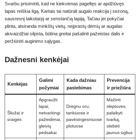
Svarbu prisiminti, kad ne kiekvienas pageltęs ar apdžiūvęs
lapas reiškia ligą. Kartais tai natūrali augalo reakcija į sezoną,
sausresnį laikotarpį ar senstančią lapiją. Tačiau jei pokyčiai
plinta, atsiranda minkštų vietų, neįprastų dėmių ar augalas
akivaizdžiai silpsta, būtina greitai pašalinti pažeistas dalis ir
peržiūrėti auginimo sąlygas.
Dažnesni kenkėjai
Galimi
Kada dažniau
Prevencija
Kenkėjas
požymiai
pastebimas
ir priežiūra
Apgraužti
Mažinti
lapai,
Drėgnu oru,
slėptuves,
Šliužai ir
netvarkingi
tankiuose ir
palaikyti
sraigės
pažeidimai,
pavėsingesniuose
tvarką,
gleivių
plotuose
stebėti
pėdsakai
jaunus ūglius