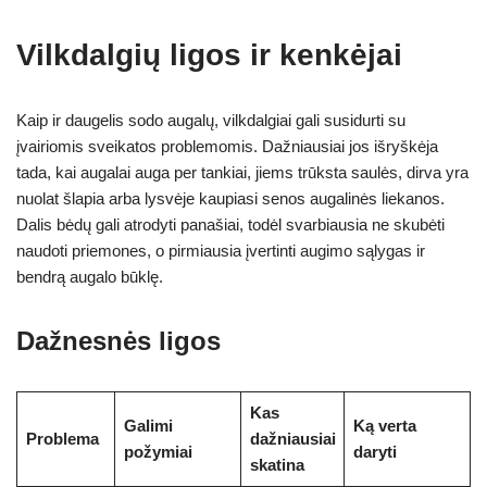
Vilkdalgių ligos ir kenkėjai
Kaip ir daugelis sodo augalų, vilkdalgiai gali susidurti su
įvairiomis sveikatos problemomis. Dažniausiai jos išryškėja
tada, kai augalai auga per tankiai, jiems trūksta saulės, dirva yra
nuolat šlapia arba lysvėje kaupiasi senos augalinės liekanos.
Dalis bėdų gali atrodyti panašiai, todėl svarbiausia ne skubėti
naudoti priemones, o pirmiausia įvertinti augimo sąlygas ir
bendrą augalo būklę.
Dažnesnės ligos
Kas
Galimi
Ką verta
Problema
dažniausiai
požymiai
daryti
skatina