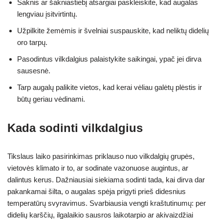
Šaknis ar šakniastiebį atsargiai paskleiskite, kad augalas
lengviau įsitvirtintų.
Užpilkite žemėmis ir švelniai suspauskite, kad neliktų didelių
oro tarpų.
Pasodintus vilkdalgius palaistykite saikingai, ypač jei dirva
sausesnė.
Tarp augalų palikite vietos, kad kerai vėliau galėtų plėstis ir
būtų geriau vėdinami.
Kada sodinti vilkdalgius
Tikslaus laiko pasirinkimas priklauso nuo vilkdalgių grupės,
vietovės klimato ir to, ar sodinate vazonuose augintus, ar
dalintus kerus. Dažniausiai siekiama sodinti tada, kai dirva dar
pakankamai šilta, o augalas spėja prigyti prieš didesnius
temperatūrų svyravimus. Svarbiausia vengti kraštutinumų: per
didelių karščių, ilgalaikio sausros laikotarpio ar akivaizdžiai