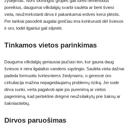
žydėjimas. Nors skirtingos grupės gali turėti nevienodus
poreikius, daugumai vilkdalgių svarbi saulėta ar bent šviesi
vieta, neužmirkstanti dirva ir pakankamai erdvės kerui plėstis.
Per tankiai pasodinti augalai greičiau ima konkuruoti dėl šviesos
ir oro, todėl ilgainiui gali silpnėti.
Tinkamos vietos parinkimas
Dauguma vilkdalgių geriausiai jaučiasi ten, kur gauna daug
šviesos ir nėra ilgalaikio vandens sąstingio. Saulėta vieta dažnai
padeda formuotis tvirtesniems žiedynams, o geresnė oro
cirkuliacija mažina nepageidaujamų problemų riziką. Jei sode
dirva sunki, verta pagalvoti apie jos purenimą ar vietos
pagerinimą, kad perteklinė drėgmė neužsilaikytų prie šaknų ar
šakniastiebių.
Dirvos paruošimas