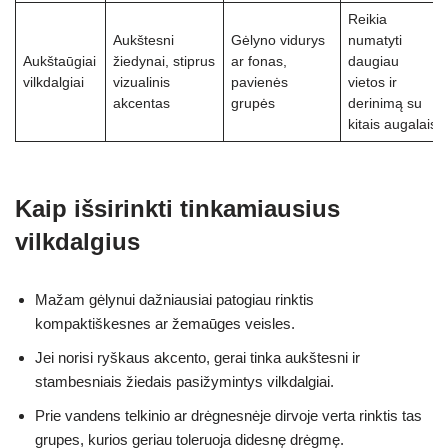
Reikia
Aukštesni
Gėlyno vidurys
numatyti
Aukštaūgiai
žiedynai, stiprus
ar fonas,
daugiau
vilkdalgiai
vizualinis
pavienės
vietos ir
akcentas
grupės
derinimą su
kitais augalais
Kaip išsirinkti tinkamiausius
vilkdalgius
Mažam gėlynui dažniausiai patogiau rinktis
kompaktiškesnes ar žemaūges veisles.
Jei norisi ryškaus akcento, gerai tinka aukštesni ir
stambesniais žiedais pasižymintys vilkdalgiai.
Prie vandens telkinio ar drėgnesnėje dirvoje verta rinktis tas
grupes, kurios geriau toleruoja didesnę drėgmę.