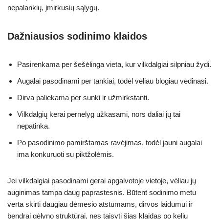
nepalankių, įmirkusių sąlygų.
Dažniausios sodinimo klaidos
Pasirenkama per šešėlinga vieta, kur vilkdalgiai silpniau žydi.
Augalai pasodinami per tankiai, todėl vėliau blogiau vėdinasi.
Dirva paliekama per sunki ir užmirkstanti.
Vilkdalgių kerai pernelyg užkasami, nors daliai jų tai
nepatinka.
Po pasodinimo pamirštamas ravėjimas, todėl jauni augalai
ima konkuruoti su piktžolėmis.
Jei vilkdalgiai pasodinami gerai apgalvotoje vietoje, vėliau jų
auginimas tampa daug paprastesnis. Būtent sodinimo metu
verta skirti daugiau dėmesio atstumams, dirvos laidumui ir
bendrai gėlyno struktūrai, nes taisyti šias klaidas po kelių