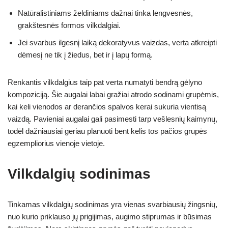
Natūralistiniams želdiniams dažnai tinka lengvesnės,
grakštesnės formos vilkdalgiai.
Jei svarbus ilgesnį laiką dekoratyvus vaizdas, verta atkreipti
dėmesį ne tik į žiedus, bet ir į lapų formą.
Renkantis vilkdalgius taip pat verta numatyti bendrą gėlyno
kompoziciją. Šie augalai labai gražiai atrodo sodinami grupėmis,
kai keli vienodos ar derančios spalvos kerai sukuria vientisą
vaizdą. Pavieniai augalai gali pasimesti tarp vešlesnių kaimynų,
todėl dažniausiai geriau planuoti bent kelis tos pačios grupės
egzempliorius vienoje vietoje.
Vilkdalgių sodinimas
Tinkamas vilkdalgių sodinimas yra vienas svarbiausių žingsnių,
nuo kurio priklauso jų prigijimas, augimo stiprumas ir būsimas