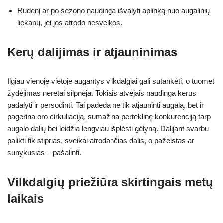
Rudenį ar po sezono naudinga išvalyti aplinką nuo augalinių
liekanų, jei jos atrodo nesveikos.
Kerų dalijimas ir atjauninimas
Ilgiau vienoje vietoje augantys vilkdalgiai gali sutankėti, o tuomet
žydėjimas neretai silpnėja. Tokiais atvejais naudinga kerus
padalyti ir persodinti. Tai padeda ne tik atjauninti augalą, bet ir
pagerina oro cirkuliaciją, sumažina perteklinę konkurenciją tarp
augalo dalių bei leidžia lengviau išplėsti gėlyną. Dalijant svarbu
palikti tik stiprias, sveikai atrodančias dalis, o pažeistas ar
sunykusias – pašalinti.
Vilkdalgių priežiūra skirtingais metų
laikais