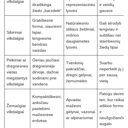
vilkdalgiai
išraiškinga
reprezentacinės
ir veislių
žiedo „barzdelė“
lysvės
gausos
Grakštesnė
Natūralesnio
Gali atrodyti
forma, siauresni
stiliaus želdiniai,
lengviau ir
Sibiriniai
lapai,
mišrios
subtiliau nei
vilkdalgiai
lengvesnis
daugiametės
stambesnių
bendras
lysvės
žiedų tipai
vaizdas
Pelkiniai ar
Geriau jaučiasi
Tvenkinių
Svarbu
drėgnesnes
drėgnesnėje
pakraščiai,
neperkelti jų į
vietas
dirvoje, dažnai
drėgni gėlynai,
per sausą
mėgstantys
sodinami prie
žemumėlės
vietą
vilkdalgiai
vandens
Patogu derinti
Kompaktiškesni,
Apvadai,
ten, kur reikia
anksčiau
Žemaūgiai
mažesni
aiškios formos
pastebimi
vilkdalgiai
gėlynai, vazonai
ir
mažesnėse
ar alpinariumai
neužgožiančio
erdvėse
augalo