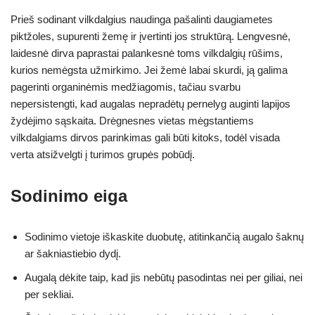
Prieš sodinant vilkdalgius naudinga pašalinti daugiametes
piktžoles, supurenti žemę ir įvertinti jos struktūrą. Lengvesnė,
laidesnė dirva paprastai palankesnė toms vilkdalgių rūšims,
kurios nemėgsta užmirkimo. Jei žemė labai skurdi, ją galima
pagerinti organinėmis medžiagomis, tačiau svarbu
nepersistengti, kad augalas nepradėtų pernelyg auginti lapijos
žydėjimo sąskaita. Drėgnesnes vietas mėgstantiems
vilkdalgiams dirvos parinkimas gali būti kitoks, todėl visada
verta atsižvelgti į turimos grupės pobūdį.
Sodinimo eiga
Sodinimo vietoje iškaskite duobutę, atitinkančią augalo šaknų
ar šakniastiebio dydį.
Augalą dėkite taip, kad jis nebūtų pasodintas nei per giliai, nei
per sekliai.