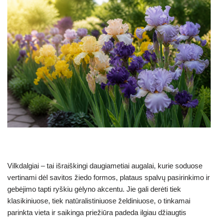
Vilkdalgiai – tai išraiškingi daugiametiai augalai, kurie soduose
vertinami dėl savitos žiedo formos, plataus spalvų pasirinkimo ir
gebėjimo tapti ryškiu gėlyno akcentu. Jie gali derėti tiek
klasikiniuose, tiek natūralistiniuose želdiniuose, o tinkamai
parinkta vieta ir saikinga priežiūra padeda ilgiau džiaugtis