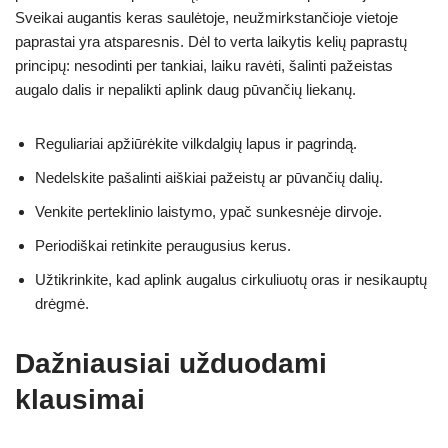
Sveikai augantis keras saulėtoje, neužmirkstančioje vietoje
paprastai yra atsparesnis. Dėl to verta laikytis kelių paprastų
principų: nesodinti per tankiai, laiku ravėti, šalinti pažeistas
augalo dalis ir nepalikti aplink daug pūvančių liekanų.
Reguliariai apžiūrėkite vilkdalgių lapus ir pagrindą.
Nedelskite pašalinti aiškiai pažeistų ar pūvančių dalių.
Venkite perteklinio laistymo, ypač sunkesnėje dirvoje.
Periodiškai retinkite peraugusius kerus.
Užtikrinkite, kad aplink augalus cirkuliuotų oras ir nesikauptų
drėgmė.
Dažniausiai užduodami
klausimai