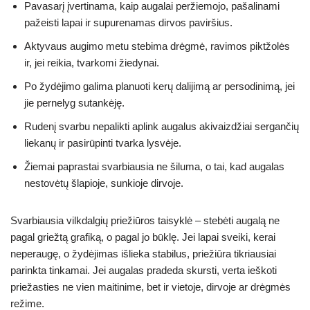
Pavasarį įvertinama, kaip augalai peržiemojo, pašalinami
pažeisti lapai ir supurenamas dirvos paviršius.
Aktyvaus augimo metu stebima drėgmė, ravimos piktžolės
ir, jei reikia, tvarkomi žiedynai.
Po žydėjimo galima planuoti kerų dalijimą ar persodinimą, jei
jie pernelyg sutankėję.
Rudenį svarbu nepalikti aplink augalus akivaizdžiai sergančių
liekanų ir pasirūpinti tvarka lysvėje.
Žiemai paprastai svarbiausia ne šiluma, o tai, kad augalas
nestovėtų šlapioje, sunkioje dirvoje.
Svarbiausia vilkdalgių priežiūros taisyklė – stebėti augalą ne
pagal griežtą grafiką, o pagal jo būklę. Jei lapai sveiki, kerai
neperaugę, o žydėjimas išlieka stabilus, priežiūra tikriausiai
parinkta tinkamai. Jei augalas pradeda skursti, verta ieškoti
priežasties ne vien maitinime, bet ir vietoje, dirvoje ar drėgmės
režime.