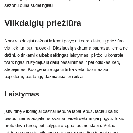
sezonų būna sudėtingiau.
Vilkdalgių priežiūra
Nors vilkdalgiai dažnai laikomi palyginti nereikliais, jų priežiūra
vis tiek turi būti nuosekli. Didžiausią skirtumą paprastai lemia ne
dažni, o tinkami darbai: saikingas laistymas, piktžolių kontrolė,
tvarkingas nužydėjusių dalių pašalinimas ir periodiškas kerų
stebėjimas. Kuo geriau augalui tinka vieta, tuo mažiau
papildomų pastangų dažniausiai prireikia.
Laistymas
Įsitvirtinę vilkdalgiai dažnai nebūna labai lepūs, tačiau ką tik
pasodintiems augalams svarbu padėti sėkmingai prigyti. Tokiu
metu dirva turėtų būti tolygiai drėgna, bet ne šlapia. Vėliau
laistymo poreikis priklauso nuo oro, dirvos tipo ir auginamos