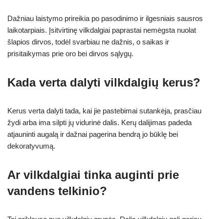
Dažniau laistymo prireikia po pasodinimo ir ilgesniais sausros
laikotarpiais. Įsitvirtinę vilkdalgiai paprastai nemėgsta nuolat
šlapios dirvos, todėl svarbiau ne dažnis, o saikas ir
prisitaikymas prie oro bei dirvos sąlygų.
Kada verta dalyti vilkdalgių kerus?
Kerus verta dalyti tada, kai jie pastebimai sutankėja, prasčiau
žydi arba ima silpti jų vidurinė dalis. Kerų dalijimas padeda
atjauninti augalą ir dažnai pagerina bendrą jo būklę bei
dekoratyvumą.
Ar vilkdalgiai tinka auginti prie
vandens telkinio?