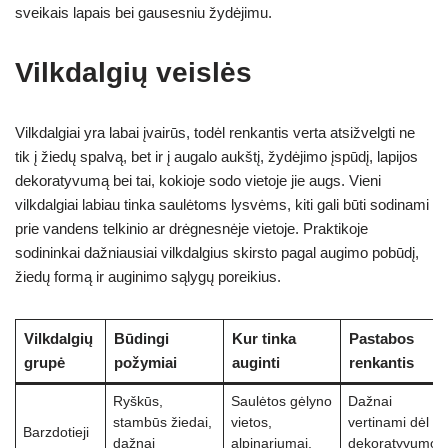
sveikais lapais bei gausesniu žydėjimu.
Vilkdalgių veislės
Vilkdalgiai yra labai įvairūs, todėl renkantis verta atsižvelgti ne
tik į žiedų spalvą, bet ir į augalo aukštį, žydėjimo įspūdį, lapijos
dekoratyvumą bei tai, kokioje sodo vietoje jie augs. Vieni
vilkdalgiai labiau tinka saulėtoms lysvėms, kiti gali būti sodinami
prie vandens telkinio ar drėgnesnėje vietoje. Praktikoje
sodininkai dažniausiai vilkdalgius skirsto pagal augimo pobūdį,
žiedų formą ir auginimo sąlygų poreikius.
Vilkdalgių
Būdingi
Kur tinka
Pastabos
grupė
požymiai
auginti
renkantis
Ryškūs,
Saulėtos gėlyno
Dažnai
stambūs žiedai,
vietos,
vertinami dėl
Barzdotieji
dažnai
alpinariumai,
dekoratyvumo