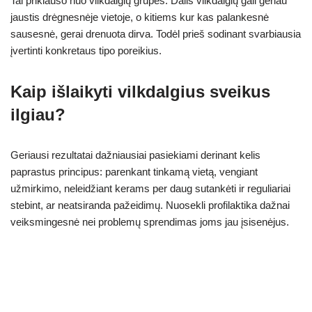
Tai priklauso nuo vilkdalgių grupės. Dalis vilkdalgių gali geriau
jaustis drėgnesnėje vietoje, o kitiems kur kas palankesnė
sausesnė, gerai drenuota dirva. Todėl prieš sodinant svarbiausia
įvertinti konkretaus tipo poreikius.
Kaip išlaikyti vilkdalgius sveikus
ilgiau?
Geriausi rezultatai dažniausiai pasiekiami derinant kelis
paprastus principus: parenkant tinkamą vietą, vengiant
užmirkimo, neleidžiant kerams per daug sutankėti ir reguliariai
stebint, ar neatsiranda pažeidimų. Nuosekli profilaktika dažnai
veiksmingesnė nei problemų sprendimas joms jau įsisenėjus.