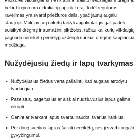
Piktžolės vilkdalgiams ne tik atima maisto medžiagas ir drėgmę,
bet ir blogina oro cirkuliaciją aplink kerą. Todėl reguliarus
ravėjimas yra svarbi priežiūros dalis, ypač jaunų augalų
stadijoje. Mulčiavimą reikėtų taikyti apgalvotai: jis gali padėti
sulaikyti drėgmę ir sumažinti piktžoles, tačiau kai kurių vilkdalgių
pagrindo nereikėtų pernelyg uždengti sunkia, drėgmę kaupiančia
medžiaga.
Nužydėjusių žiedų ir lapų tvarkymas
Nužydėjusius žiedus verta pašalinti, kad augalas atrodytų
tvarkingiau.
Pažeistus, pageltusius ar aiškiai nudžiūvusius lapus galima
iškirpti.
Genint ar tvarkant lapus svarbu naudoti švarius įrankius.
Per daug sveikos lapijos šalinti nereikėtų, nes ji svarbi augalo
gyvybingumui.