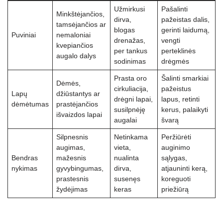
Užmirkusi
Pašalinti
Minkštėjančios,
dirva,
pažeistas dalis,
tamsėjančios ar
blogas
gerinti laidumą,
Puviniai
nemaloniai
drenažas,
vengti
kvepiančios
per tankus
perteklinės
augalo dalys
sodinimas
drėgmės
Prasta oro
Šalinti smarkiai
Dėmės,
cirkuliacija,
pažeistus
Lapų
džiūstantys ar
drėgni lapai,
lapus, retinti
dėmėtumas
prastėjančios
susilpnėję
kerus, palaikyti
išvaizdos lapai
augalai
švarą
Silpnesnis
Netinkama
Peržiūrėti
augimas,
vieta,
auginimo
Bendras
mažesnis
nualinta
sąlygas,
nykimas
gyvybingumas,
dirva,
atjauninti kerą,
prastesnis
susenęs
koreguoti
žydėjimas
keras
priežiūrą