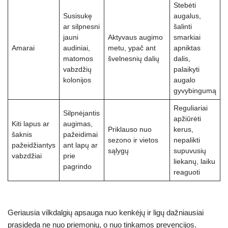
Stebėti
Susisukę
augalus,
ar silpnesni
šalinti
jauni
Aktyvaus augimo
smarkiai
Amarai
audiniai,
metu, ypač ant
apniktas
matomos
švelnesnių dalių
dalis,
vabzdžių
palaikyti
kolonijos
augalo
gyvybingumą
Reguliariai
Silpnėjantis
apžiūrėti
Kiti lapus ar
augimas,
Priklauso nuo
kerus,
šaknis
pažeidimai
sezono ir vietos
nepalikti
pažeidžiantys
ant lapų ar
sąlygų
supuvusių
vabzdžiai
prie
liekanų, laiku
pagrindo
reaguoti
Geriausia vilkdalgių apsauga nuo kenkėjų ir ligų dažniausiai
prasideda ne nuo priemonių, o nuo tinkamos prevencijos.