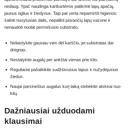
nedaug. Ypač naudinga kartkartėmis patikrinti lapų apačią,
jaunus ūglius ir žiedynus. Taip pat verta nepamiršti higienos:
šalinti nuvytusias dalis, nepalikti pūvančių lapų vazone ir
nenaudoti nuolat permirkusio substrato.
Nelaistykite gausiau vien dėl karščio, jei substratas dar
drėgnas.
Nestatykite augalų per ankštai vienas prie kito.
Reguliariai pašalinkite sudžiūvusius lapus ir nužydėjusius
žiedus.
Naujai parsineštus augalus kurį laiką stebėkite atskirai nuo
kitų.
Dažniausiai užduodami
klausimai