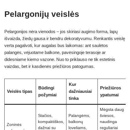
Pelargonijų veislės
Pelargonijos nėra vienodos – jos skiriasi augimo forma, lapų
išvaizda, žiedų gausa ir bendru dekoratyvumu. Renkantis veislę
verta pagalvoti, kur augalas bus laikomas: ant saulėtos
palangės, vėjuotame balkone, pavėsingoje terasoje ar
didesniame kiemo vazone. Nuo to priklauso ne tik estetinis
vaizdas, bet ir kasdienės priežiūros patogumas.
Kur
Būdingi
Priežiūros
Veislės tipas
dažniausiai
požymiai
ypatumai
tinka
Mėgsta daug
Stačios,
Palangėms,
šviesos,
kompaktiškos,
balkonų
naudinga
Zoninės
dažnai su
loveliams,
reguliariai