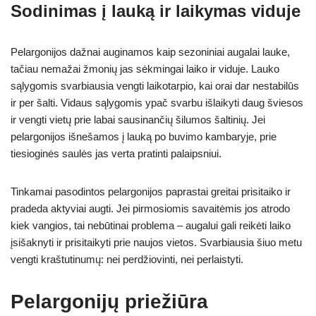
Sodinimas į lauką ir laikymas viduje
Pelargonijos dažnai auginamos kaip sezoniniai augalai lauke,
tačiau nemažai žmonių jas sėkmingai laiko ir viduje. Lauko
sąlygomis svarbiausia vengti laikotarpio, kai orai dar nestabilūs
ir per šalti. Vidaus sąlygomis ypač svarbu išlaikyti daug šviesos
ir vengti vietų prie labai sausinančių šilumos šaltinių. Jei
pelargonijos išnešamos į lauką po buvimo kambaryje, prie
tiesioginės saulės jas verta pratinti palaipsniui.
Tinkamai pasodintos pelargonijos paprastai greitai prisitaiko ir
pradeda aktyviai augti. Jei pirmosiomis savaitėmis jos atrodo
kiek vangios, tai nebūtinai problema – augalui gali reikėti laiko
įsišaknyti ir prisitaikyti prie naujos vietos. Svarbiausia šiuo metu
vengti kraštutinumų: nei perdžiovinti, nei perlaistyti.
Pelargonijų priežiūra