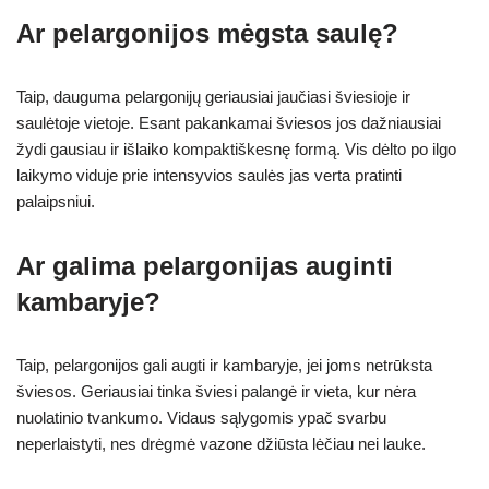
Ar pelargonijos mėgsta saulę?
Taip, dauguma pelargonijų geriausiai jaučiasi šviesioje ir
saulėtoje vietoje. Esant pakankamai šviesos jos dažniausiai
žydi gausiau ir išlaiko kompaktiškesnę formą. Vis dėlto po ilgo
laikymo viduje prie intensyvios saulės jas verta pratinti
palaipsniui.
Ar galima pelargonijas auginti
kambaryje?
Taip, pelargonijos gali augti ir kambaryje, jei joms netrūksta
šviesos. Geriausiai tinka šviesi palangė ir vieta, kur nėra
nuolatinio tvankumo. Vidaus sąlygomis ypač svarbu
neperlaistyti, nes drėgmė vazone džiūsta lėčiau nei lauke.