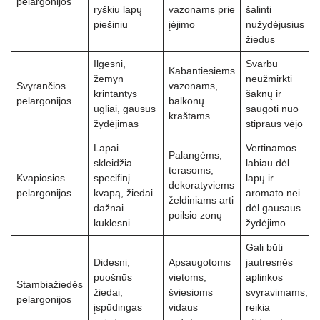
pelargonijos
ryškiu lapų
vazonams prie
šalinti
piešiniu
įėjimo
nužydėjusius
žiedus
Ilgesni,
Svarbu
Kabantiesiems
žemyn
neužmirkti
Svyrančios
vazonams,
krintantys
šaknų ir
pelargonijos
balkonų
ūgliai, gausus
saugoti nuo
kraštams
žydėjimas
stipraus vėjo
Lapai
Vertinamos
Palangėms,
skleidžia
labiau dėl
terasoms,
Kvapiosios
specifinį
lapų ir
dekoratyviems
pelargonijos
kvapą, žiedai
aromato nei
želdiniams arti
dažnai
dėl gausaus
poilsio zonų
kuklesni
žydėjimo
Gali būti
Didesni,
Apsaugotoms
jautresnės
puošnūs
vietoms,
aplinkos
Stambiažiedės
žiedai,
šviesioms
svyravimams,
pelargonijos
įspūdingas
vidaus
reikia