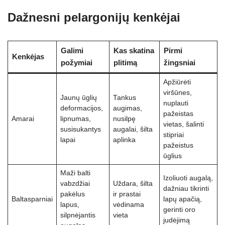
Dažnesni pelargonijų kenkėjai
Galimi
Kas skatina
Pirmi
Kenkėjas
požymiai
plitimą
žingsniai
Apžiūrėti
viršūnes,
Jaunų ūglių
Tankus
nuplauti
deformacijos,
augimas,
pažeistas
Amarai
lipnumas,
nusilpę
vietas, šalinti
susisukantys
augalai, šilta
stipriai
lapai
aplinka
pažeistus
ūglius
Maži balti
Izoliuoti augalą,
vabzdžiai
Uždara, šilta
dažniau tikrinti
pakėlus
ir prastai
Baltasparniai
lapų apačią,
lapus,
vėdinama
gerinti oro
silpnėjantis
vieta
judėjimą