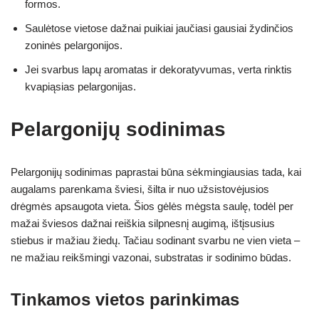
formos.
Saulėtose vietose dažnai puikiai jaučiasi gausiai žydinčios
zoninės pelargonijos.
Jei svarbus lapų aromatas ir dekoratyvumas, verta rinktis
kvapiąsias pelargonijas.
Pelargonijų sodinimas
Pelargonijų sodinimas paprastai būna sėkmingiausias tada, kai
augalams parenkama šviesi, šilta ir nuo užsistovėjusios
drėgmės apsaugota vieta. Šios gėlės mėgsta saulę, todėl per
mažai šviesos dažnai reiškia silpnesnį augimą, ištįsusius
stiebus ir mažiau žiedų. Tačiau sodinant svarbu ne vien vieta –
ne mažiau reikšmingi vazonai, substratas ir sodinimo būdas.
Tinkamos vietos parinkimas