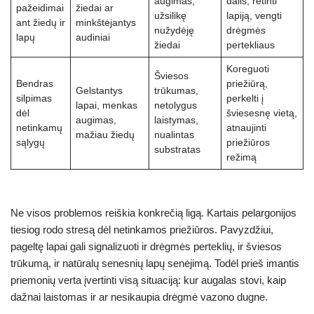
augimas,
dalis, retinti
pažeidimai
žiedai ar
užsilikę
lapiją, vengti
ant žiedų ir
minkštėjantys
nužydėję
drėgmės
lapų
audiniai
žiedai
pertekliaus
Koreguoti
Šviesos
Bendras
priežiūrą,
Gelstantys
trūkumas,
silpimas
perkelti į
lapai, menkas
netolygus
dėl
šviesesnę vietą,
augimas,
laistymas,
netinkamų
atnaujinti
mažiau žiedų
nualintas
sąlygų
priežiūros
substratas
režimą
Ne visos problemos reiškia konkrečią ligą. Kartais pelargonijos
tiesiog rodo stresą dėl netinkamos priežiūros. Pavyzdžiui,
pageltę lapai gali signalizuoti ir drėgmės perteklių, ir šviesos
trūkumą, ir natūralų senesnių lapų senėjimą. Todėl prieš imantis
priemonių verta įvertinti visą situaciją: kur augalas stovi, kaip
dažnai laistomas ir ar nesikaupia drėgmė vazono dugne.