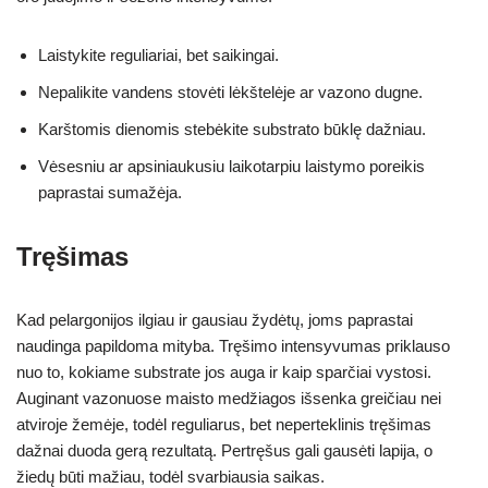
Laistykite reguliariai, bet saikingai.
Nepalikite vandens stovėti lėkštelėje ar vazono dugne.
Karštomis dienomis stebėkite substrato būklę dažniau.
Vėsesniu ar apsiniaukusiu laikotarpiu laistymo poreikis
paprastai sumažėja.
Tręšimas
Kad pelargonijos ilgiau ir gausiau žydėtų, joms paprastai
naudinga papildoma mityba. Tręšimo intensyvumas priklauso
nuo to, kokiame substrate jos auga ir kaip sparčiai vystosi.
Auginant vazonuose maisto medžiagos išsenka greičiau nei
atviroje žemėje, todėl reguliarus, bet neperteklinis tręšimas
dažnai duoda gerą rezultatą. Pertręšus gali gausėti lapija, o
žiedų būti mažiau, todėl svarbiausia saikas.