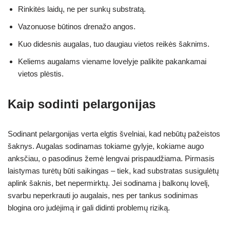
Rinkitės laidų, ne per sunkų substratą.
Vazonuose būtinos drenažo angos.
Kuo didesnis augalas, tuo daugiau vietos reikės šaknims.
Keliems augalams viename lovelyje palikite pakankamai
vietos plėstis.
Kaip sodinti pelargonijas
Sodinant pelargonijas verta elgtis švelniai, kad nebūtų pažeistos
šaknys. Augalas sodinamas tokiame gylyje, kokiame augo
anksčiau, o pasodinus žemė lengvai prispaudžiama. Pirmasis
laistymas turėtų būti saikingas – tiek, kad substratas susigulėtų
aplink šaknis, bet nepermirktų. Jei sodinama į balkonų lovelį,
svarbu neperkrauti jo augalais, nes per tankus sodinimas
blogina oro judėjimą ir gali didinti problemų riziką.