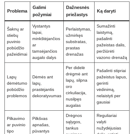
Galimi
Dažnesnės
Problema
Ką daryti
požymiai
priežastys
Vystantys
Sumažinti
Šaknų ar
Perlaistymas,
lapai,
laistymą,
stiebų
užmirkęs
minkštėjančios
pašalinti
puvinio
substratas,
ar
pažeistas dalis,
pobūdžio
prastas
tamsėjančios
peržiūrėti
pažeidimai
drenažas
augalo dalys
vazono drenažą
Per didelė
Pašalinti stipriai
drėgmė ant
Lapų
Dėmės ant
pažeistus lapus,
lapų, silpna
dėmėtumo
lapų,
gerinti
oro
pobūdžio
prastėjantis
vėdinimą,
cirkuliacija,
problemos
dekoratyvumas
nelaistyti per
nusilpęs
gausiai
augalas
Drėgnos
Reguliariai
Pilkavimo
Pilkšvas
sąlygos,
valyti
ar puvinio
apnašas,
tankus
nužydėjusias
tipo
pūvantys