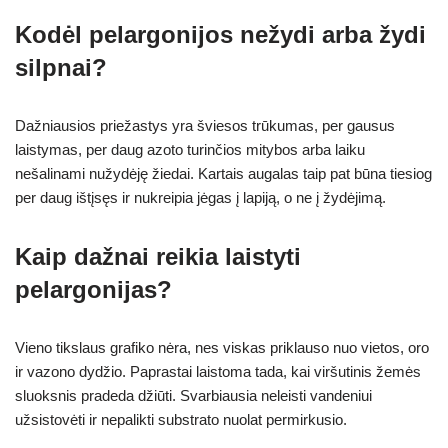
Kodėl pelargonijos nežydi arba žydi
silpnai?
Dažniausios priežastys yra šviesos trūkumas, per gausus
laistymas, per daug azoto turinčios mitybos arba laiku
nešalinami nužydėję žiedai. Kartais augalas taip pat būna tiesiog
per daug ištįsęs ir nukreipia jėgas į lapiją, o ne į žydėjimą.
Kaip dažnai reikia laistyti
pelargonijas?
Vieno tikslaus grafiko nėra, nes viskas priklauso nuo vietos, oro
ir vazono dydžio. Paprastai laistoma tada, kai viršutinis žemės
sluoksnis pradeda džiūti. Svarbiausia neleisti vandeniui
užsistovėti ir nepalikti substrato nuolat permirkusio.