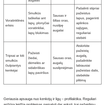
augalas
Pašalinti stipriai
Smulkūs
pažeistus
Sausas ir
taškeliai ant
lapus, pagerinti
Voratinklinės
šiltas oras,
lapų, plonyčiai
aplinkos
erkės
nusilpę
voratinkliai,
sąlygas,
augalai
lapų blukimas
reguliariai
stebėti
Atskirkite
pažeistą
Pažeisti
Tripsai ar kiti
augalą,
žiedai,
Sausas oras,
smulkūs
pašalinkite
dėmelės ar
augalų
čiulpiantys
labiausiai
sidabriškas
susilpnėjimas
kenkėjai
pažeistas dalis,
lapų paviršius
stebėkite
plitimą
Geriausia apsauga nuo kenkėjų ir ligų – profilaktika. Reguliari
apžiūra leidžia problemas pamatyti dar anksti, kai pažeidimų