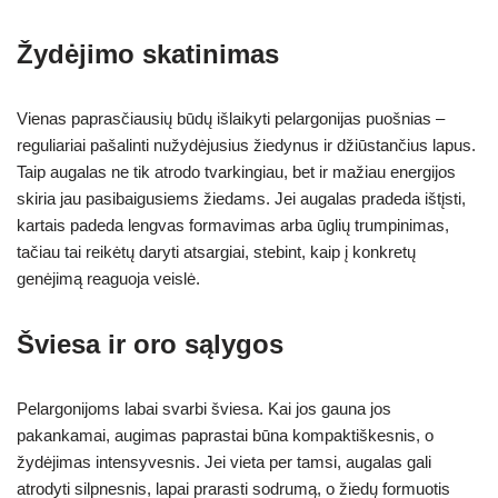
Žydėjimo skatinimas
Vienas paprasčiausių būdų išlaikyti pelargonijas puošnias –
reguliariai pašalinti nužydėjusius žiedynus ir džiūstančius lapus.
Taip augalas ne tik atrodo tvarkingiau, bet ir mažiau energijos
skiria jau pasibaigusiems žiedams. Jei augalas pradeda ištįsti,
kartais padeda lengvas formavimas arba ūglių trumpinimas,
tačiau tai reikėtų daryti atsargiai, stebint, kaip į konkretų
genėjimą reaguoja veislė.
Šviesa ir oro sąlygos
Pelargonijoms labai svarbi šviesa. Kai jos gauna jos
pakankamai, augimas paprastai būna kompaktiškesnis, o
žydėjimas intensyvesnis. Jei vieta per tamsi, augalas gali
atrodyti silpnesnis, lapai prarasti sodrumą, o žiedų formuotis