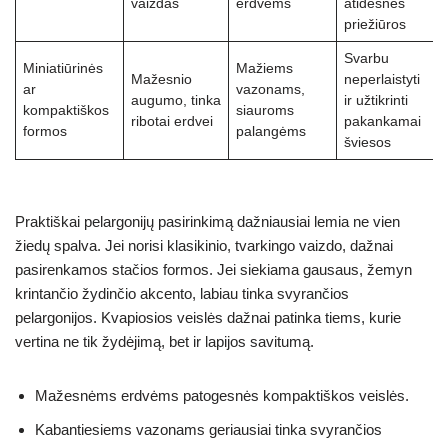
vaizdas
erdvėms
atidesnės
priežiūros
Svarbu
Miniatiūrinės
Mažiems
Mažesnio
neperlaistyti
ar
vazonams,
augumo, tinka
ir užtikrinti
kompaktiškos
siauroms
ribotai erdvei
pakankamai
formos
palangėms
šviesos
Praktiškai pelargonijų pasirinkimą dažniausiai lemia ne vien
žiedų spalva. Jei norisi klasikinio, tvarkingo vaizdo, dažnai
pasirenkamos stačios formos. Jei siekiama gausaus, žemyn
krintančio žydinčio akcento, labiau tinka svyrančios
pelargonijos. Kvapiosios veislės dažnai patinka tiems, kurie
vertina ne tik žydėjimą, bet ir lapijos savitumą.
Mažesnėms erdvėms patogesnės kompaktiškos veislės.
Kabantiesiems vazonams geriausiai tinka svyrančios