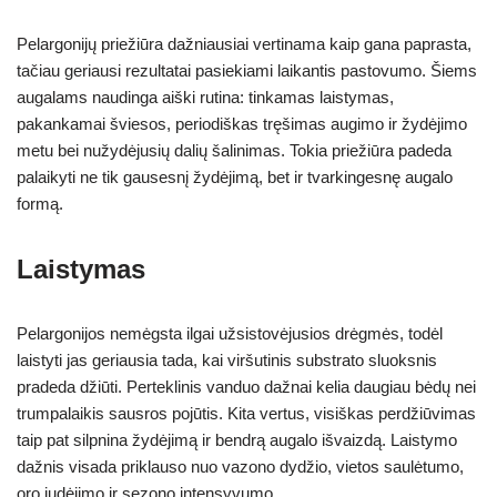
Pelargonijų priežiūra dažniausiai vertinama kaip gana paprasta,
tačiau geriausi rezultatai pasiekiami laikantis pastovumo. Šiems
augalams naudinga aiški rutina: tinkamas laistymas,
pakankamai šviesos, periodiškas tręšimas augimo ir žydėjimo
metu bei nužydėjusių dalių šalinimas. Tokia priežiūra padeda
palaikyti ne tik gausesnį žydėjimą, bet ir tvarkingesnę augalo
formą.
Laistymas
Pelargonijos nemėgsta ilgai užsistovėjusios drėgmės, todėl
laistyti jas geriausia tada, kai viršutinis substrato sluoksnis
pradeda džiūti. Perteklinis vanduo dažnai kelia daugiau bėdų nei
trumpalaikis sausros pojūtis. Kita vertus, visiškas perdžiūvimas
taip pat silpnina žydėjimą ir bendrą augalo išvaizdą. Laistymo
dažnis visada priklauso nuo vazono dydžio, vietos saulėtumo,
oro judėjimo ir sezono intensyvumo.