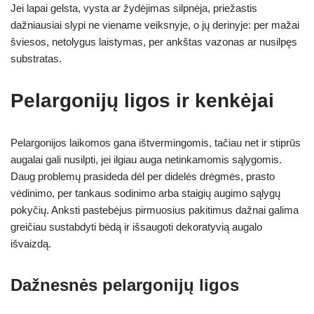
Jei lapai gelsta, vysta ar žydėjimas silpnėja, priežastis
dažniausiai slypi ne viename veiksnyje, o jų derinyje: per mažai
šviesos, netolygus laistymas, per ankštas vazonas ar nusilpęs
substratas.
Pelargonijų ligos ir kenkėjai
Pelargonijos laikomos gana ištvermingomis, tačiau net ir stiprūs
augalai gali nusilpti, jei ilgiau auga netinkamomis sąlygomis.
Daug problemų prasideda dėl per didelės drėgmės, prasto
vėdinimo, per tankaus sodinimo arba staigių augimo sąlygų
pokyčių. Anksti pastebėjus pirmuosius pakitimus dažnai galima
greičiau sustabdyti bėdą ir išsaugoti dekoratyvią augalo
išvaizdą.
Dažnesnės pelargonijų ligos