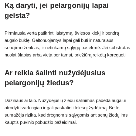
Ką daryti, jei pelargonijų lapai
gelsta?
Pirmiausia verta patikrinti laistymą, šviesos kiekį ir bendrą
augalo būklę. Geltonuojantys lapai gali būti ir natūralaus
senėjimo ženklas, ir netinkamų sąlygų pasekmė. Jei substratas
nuolat šlapias arba vieta per tamsi, priežiūrą reikėtų koreguoti.
Ar reikia šalinti nužydėjusius
pelargonijų žiedus?
Dažniausiai taip. Nužydėjusių žiedų šalinimas padeda augalui
atrodyti tvarkingiau ir gali paskatinti tolesnį žydėjimą. Be to,
sumažėja rizika, kad drėgnomis sąlygomis ant senų žiedų ims
kauptis puvinio pobūdžio pažeidimai.