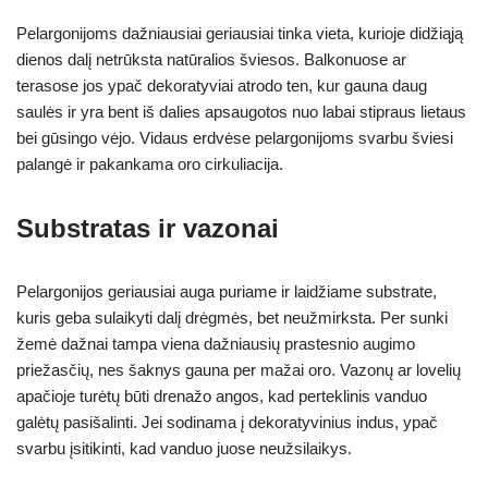
Pelargonijoms dažniausiai geriausiai tinka vieta, kurioje didžiąją
dienos dalį netrūksta natūralios šviesos. Balkonuose ar
terasose jos ypač dekoratyviai atrodo ten, kur gauna daug
saulės ir yra bent iš dalies apsaugotos nuo labai stipraus lietaus
bei gūsingo vėjo. Vidaus erdvėse pelargonijoms svarbu šviesi
palangė ir pakankama oro cirkuliacija.
Substratas ir vazonai
Pelargonijos geriausiai auga puriame ir laidžiame substrate,
kuris geba sulaikyti dalį drėgmės, bet neužmirksta. Per sunki
žemė dažnai tampa viena dažniausių prastesnio augimo
priežasčių, nes šaknys gauna per mažai oro. Vazonų ar lovelių
apačioje turėtų būti drenažo angos, kad perteklinis vanduo
galėtų pasišalinti. Jei sodinama į dekoratyvinius indus, ypač
svarbu įsitikinti, kad vanduo juose neužsilaikys.