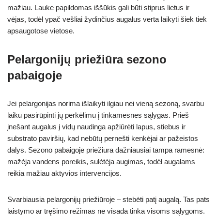
mažiau. Lauke papildomas iššūkis gali būti stiprus lietus ir
vėjas, todėl ypač vešliai žydinčius augalus verta laikyti šiek tiek
apsaugotose vietose.
Pelargonijų priežiūra sezono
pabaigoje
Jei pelargonijas norima išlaikyti ilgiau nei vieną sezoną, svarbu
laiku pasirūpinti jų perkėlimu į tinkamesnes sąlygas. Prieš
įnešant augalus į vidų naudinga apžiūrėti lapus, stiebus ir
substrato paviršių, kad nebūtų pernešti kenkėjai ar pažeistos
dalys. Sezono pabaigoje priežiūra dažniausiai tampa ramesnė:
mažėja vandens poreikis, sulėtėja augimas, todėl augalams
reikia mažiau aktyvios intervencijos.
Svarbiausia pelargonijų priežiūroje – stebėti patį augalą. Tas pats
laistymo ar tręšimo režimas ne visada tinka visoms sąlygoms.