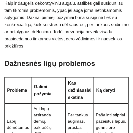
Kaip ir daugelis dekoratyvinių augalų, astilbės gali susidurti su
tam tikromis problemomis, ypač jei auga joms netinkamomis
sąlygomis. Dažnai pirmieji požymiai būna susiję ne tiek su
konkrečia liga, kiek su stresu dėl sausros, per tankaus sodinimo
ar netolygaus drėkinimo. Todėl prevencija beveik visada
prasideda nuo tinkamos vietos, gero vėdinimosi ir nuoseklios
priežiūros.
Dažnesnės ligų problemos
Kas
Galimi
Problema
dažniausiai
Ką daryti
požymiai
skatina
Ant lapų
atsiranda
Per tankus
Pašalinti stipriai
Lapų
dėmių,
augimas,
pažeistus lapus,
dėmėtumas
pakraščių
prastas
gerinti oro