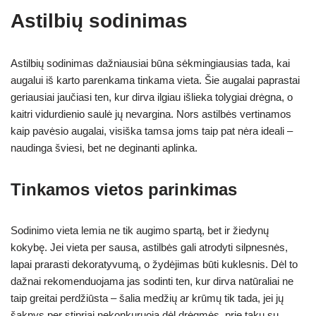
Astilbių sodinimas
Astilbių sodinimas dažniausiai būna sėkmingiausias tada, kai
augalui iš karto parenkama tinkama vieta. Šie augalai paprastai
geriausiai jaučiasi ten, kur dirva ilgiau išlieka tolygiai drėgna, o
kaitri vidurdienio saulė jų nevargina. Nors astilbės vertinamos
kaip pavėsio augalai, visiška tamsa joms taip pat nėra ideali –
naudinga šviesi, bet ne deginanti aplinka.
Tinkamos vietos parinkimas
Sodinimo vieta lemia ne tik augimo spartą, bet ir žiedynų
kokybę. Jei vieta per sausa, astilbės gali atrodyti silpnesnės,
lapai prarasti dekoratyvumą, o žydėjimas būti kuklesnis. Dėl to
dažnai rekomenduojama jas sodinti ten, kur dirva natūraliai ne
taip greitai perdžiūsta – šalia medžių ar krūmų tik tada, jei jų
šaknys per stipriai nekonkuruoja dėl drėgmės, prie takų su