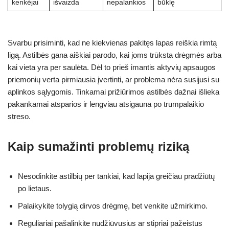
kenkėjai
išvaizda
nepalankios
būklę
Svarbu prisiminti, kad ne kiekvienas pakitęs lapas reiškia rimtą
ligą. Astilbės gana aiškiai parodo, kai joms trūksta drėgmės arba
kai vieta yra per saulėta. Dėl to prieš imantis aktyvių apsaugos
priemonių verta pirmiausia įvertinti, ar problema nėra susijusi su
aplinkos sąlygomis. Tinkamai prižiūrimos astilbės dažnai išlieka
pakankamai atsparios ir lengviau atsigauna po trumpalaikio
streso.
Kaip sumažinti problemų riziką
Nesodinkite astilbių per tankiai, kad lapija greičiau pradžiūtų
po lietaus.
Palaikykite tolygią dirvos drėgmę, bet venkite užmirkimo.
Reguliariai pašalinkite nudžiūvusius ar stipriai pažeistus