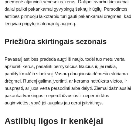
priemonė atjauninti senesnius kerus. Dalijant svarbu kiekvienai
daliai palikti pakankamai gyvybingų šaknų ir ūglių. Persodintos
astilbės pirmuoju laikotarpiu turi gauti pakankamai drėgmės, kad
lengviau prigytų ir atnaujintų augimą.
Priežiūra skirtingais sezonais
Pavasarį astilbės pradeda augti iš naujo, todėl tuo metu verta
apžiūrėti kerus, pašalinti pernykščius likučius ir, jei reikia,
papildyti mulčio sluoksnį. Vasarą daugiausia dėmesio skiriama
drėgmei. Rudenį galima įvertinti, ar kerams netrūksta vietos, ir
nuspręsti, ar juos verta persodinti arba dalyti. Žiemai dažniausiai
pakanka tvarkingos, neperdžiūvusios ir nepermirktos
augimvietės, ypač jei augalas jau gerai įsitvirtinęs.
Astilbių ligos ir kenkėjai