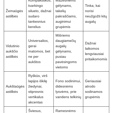
Kompaktiškos,
Mažesniems
tvarkingo
gėlynams,
Tinka, kai
Žemaūgės
silueto, dažnai
takelių
norisi
astilbės
sudaro
pakraščiams,
neužgožti kitų
tankesnius
auginimui
augalų
kerelius
grupėmis
Mišriems
Universalios,
daugiamečių
Dažnai
Vidutinio
gerai
augalų
laikomos
aukščio
matomos, bet
gėlynams,
lengviausiai
astilbės
ne per
pusiau
pritaikomomis
aukštos
pavėsingoms
vietoms
Ryškūs, virš
lapijos iškilę
Fono sodinimui,
Geriausiai
Aukštaūgės
žiedynai,
didesnėms
atrodo
astilbės
stipresnis
lysvėms, prie
sodinamos
vertikalus
vandens telkinių
grupėmis
akcentas
Šviesus,
Ramesnėms