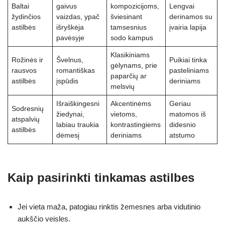
Baltai
gaivus
kompozicijoms,
Lengvai
žydinčios
vaizdas, ypač
šviesinant
derinamos su
astilbės
išryškėja
tamsesnius
įvairia lapija
pavėsyje
sodo kampus
Klasikiniams
Rožinės ir
Švelnus,
Puikiai tinka
gėlynams, prie
rausvos
romantiškas
pasteliniams
paparčių ar
astilbės
įspūdis
deriniams
melsvių
Išraiškingesni
Akcentinėms
Geriau
Sodresnių
žiedynai,
vietoms,
matomos iš
atspalvių
labiau traukia
kontrastingiems
didesnio
astilbės
dėmesį
deriniams
atstumo
Kaip pasirinkti tinkamas astilbes
Jei vieta maža, patogiau rinktis žemesnes arba vidutinio
aukščio veisles.