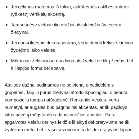
Jei gėlynas matomas iš toliau, aukštesnės astilbės sukurs
ryškesnį vertikalų akcentą.
Tamsesnėse vietose itin gražiai atsiskleidžia šviesesni
žiedynai.
Jei norisi ilgesnio dekoratyvumo, verta derinti kelias skirtingo
žydėjimo laiko veisles.
Mišriuose želdiniuose naudinga atsižvelgti ne tik į žiedus, bet
ir į lapijos formą bei spalvą.
Astilbės dažnai sodinamos ne po vieną, o nedidelėmis
grupėmis. Taip jų purūs žiedynai atrodo įspūdingiau, o bendra
kompozicija tampa natūralesnė. Renkantis veisles, verta
numatyti, ar augalas bus pagrindinis akcentas, ar tik papildys
kitus pavėsį mėgstančius daugiamečius augalus. Gerai
apgalvotas veislių derinys leidžia išlaikyti dekoratyvumą ne tik
žydėjimo metu, bet ir viso sezono metu dėl dekoratyvios lapijos.