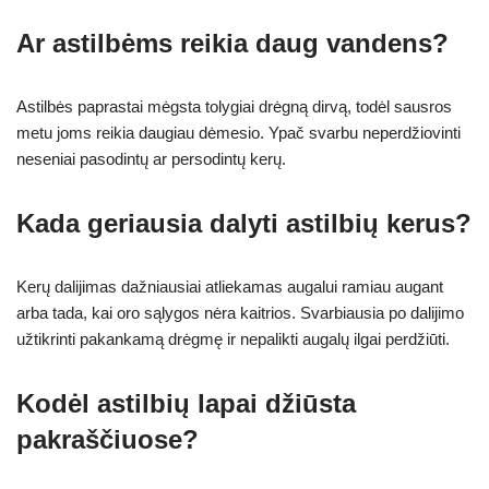
Ar astilbėms reikia daug vandens?
Astilbės paprastai mėgsta tolygiai drėgną dirvą, todėl sausros
metu joms reikia daugiau dėmesio. Ypač svarbu neperdžiovinti
neseniai pasodintų ar persodintų kerų.
Kada geriausia dalyti astilbių kerus?
Kerų dalijimas dažniausiai atliekamas augalui ramiau augant
arba tada, kai oro sąlygos nėra kaitrios. Svarbiausia po dalijimo
užtikrinti pakankamą drėgmę ir nepalikti augalų ilgai perdžiūti.
Kodėl astilbių lapai džiūsta
pakraščiuose?