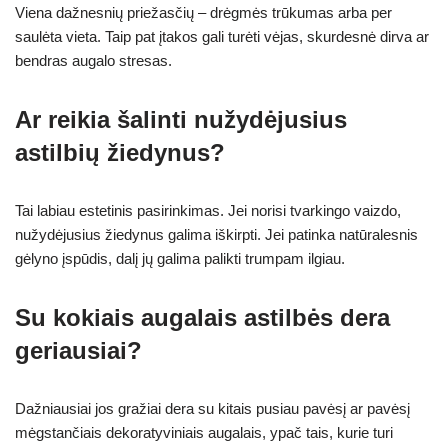
Viena dažnesnių priežasčių – drėgmės trūkumas arba per
saulėta vieta. Taip pat įtakos gali turėti vėjas, skurdesnė dirva ar
bendras augalo stresas.
Ar reikia šalinti nužydėjusius
astilbių žiedynus?
Tai labiau estetinis pasirinkimas. Jei norisi tvarkingo vaizdo,
nužydėjusius žiedynus galima iškirpti. Jei patinka natūralesnis
gėlyno įspūdis, dalį jų galima palikti trumpam ilgiau.
Su kokiais augalais astilbės dera
geriausiai?
Dažniausiai jos gražiai dera su kitais pusiau pavėsį ar pavėsį
mėgstančiais dekoratyviniais augalais, ypač tais, kurie turi