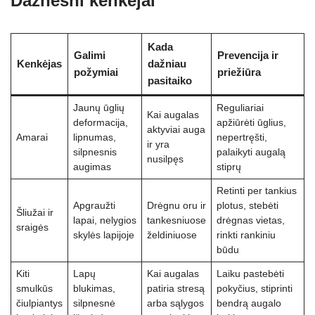
Dažnesni kenkėjai
Kada
Galimi
Prevencija ir
Kenkėjas
dažniau
požymiai
priežiūra
pasitaiko
Jaunų ūglių
Reguliariai
Kai augalas
deformacija,
apžiūrėti ūglius,
aktyviai auga
Amarai
lipnumas,
nepertręšti,
ir yra
silpnesnis
palaikyti augalą
nusilpęs
augimas
stiprų
Retinti per tankius
Apgraužti
Drėgnu oru ir
plotus, stebėti
Šliužai ir
lapai, nelygios
tankesniuose
drėgnas vietas,
sraigės
skylės lapijoje
želdiniuose
rinkti rankiniu
būdu
Kiti
Lapų
Kai augalas
Laiku pastebėti
smulkūs
blukimas,
patiria stresą
pokyčius, stiprinti
čiulpiantys
silpnesnė
arba sąlygos
bendrą augalo