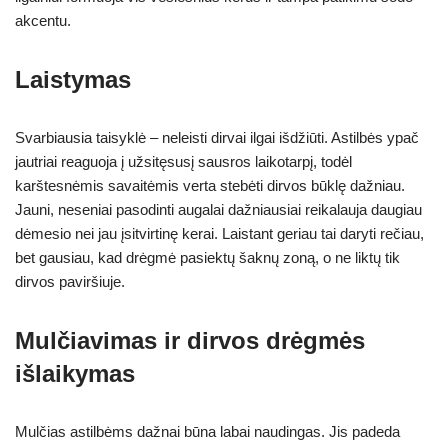
akcentu.
Laistymas
Svarbiausia taisyklė – neleisti dirvai ilgai išdžiūti. Astilbės ypač
jautriai reaguoja į užsitęsusį sausros laikotarpį, todėl
karštesnėmis savaitėmis verta stebėti dirvos būklę dažniau.
Jauni, neseniai pasodinti augalai dažniausiai reikalauja daugiau
dėmesio nei jau įsitvirtinę kerai. Laistant geriau tai daryti rečiau,
bet gausiau, kad drėgmė pasiektų šaknų zoną, o ne liktų tik
dirvos paviršiuje.
Mulčiavimas ir dirvos drėgmės
išlaikymas
Mulčias astilbėms dažnai būna labai naudingas. Jis padeda