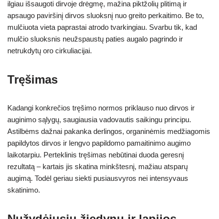
ilgiau išsaugoti dirvoje drėgmę, mažina piktžolių plitimą ir
apsaugo paviršinį dirvos sluoksnį nuo greito perkaitimo. Be to,
mulčiuota vieta paprastai atrodo tvarkingiau. Svarbu tik, kad
mulčio sluoksnis neužspaustų paties augalo pagrindo ir
netrukdytų oro cirkuliacijai.
Tręšimas
Kadangi konkrečios tręšimo normos priklauso nuo dirvos ir
auginimo sąlygų, saugiausia vadovautis saikingu principu.
Astilbėms dažnai pakanka derlingos, organinėmis medžiagomis
papildytos dirvos ir lengvo papildomo pamaitinimo augimo
laikotarpiu. Perteklinis tręšimas nebūtinai duoda geresnį
rezultatą – kartais jis skatina minkštesnį, mažiau atsparų
augimą. Todėl geriau siekti pusiausvyros nei intensyvaus
skatinimo.
Nužydėjusių žiedynų ir lapijos