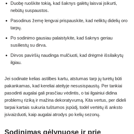
Duobę ruoškite tokią, kad šaknys galėtų laisvai įsikurti,
nebūtų suspaustos.
Pasodinus žemę lengvai prispauskite, kad neliktų didelių oro
tarpų.
Po sodinimo gausiau palaistykite, kad šaknys geriau
susiliestų su dirva.
Dirvos paviršių naudinga mulčiuoti, kad drėgmė išsilaikytų
ilgiau.
Jei sodinate kelias astilbes kartu, atstumas tarp jų turėtų būti
pakankamas, kad kereliai ateityje nesusispaustų. Per tankiai
pasodinti augalai gali prasčiau vėdintis, o tai ilgainiui didina
problemų riziką ir mažina dekoratyvumą. Kita vertus, per dideli
tarpai kartais sukuria tuštumos įspūdį, todėl vertėtų iš anksto
įsivaizduoti, kaip augalai atrodys po kelių sezonų.
Sodinimas gėlynuose ir prie