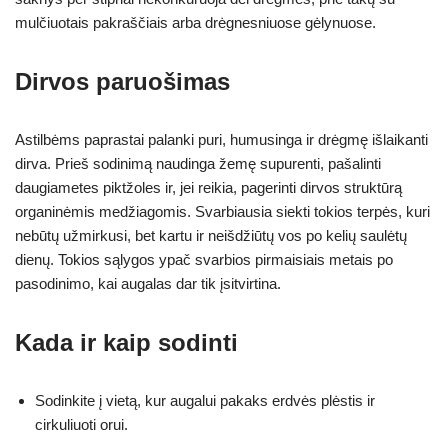
mulčiuotais pakraščiais arba drėgnesniuose gėlynuose.
Dirvos paruošimas
Astilbėms paprastai palanki puri, humusinga ir drėgmę išlaikanti
dirva. Prieš sodinimą naudinga žemę supurenti, pašalinti
daugiametes piktžoles ir, jei reikia, pagerinti dirvos struktūrą
organinėmis medžiagomis. Svarbiausia siekti tokios terpės, kuri
nebūtų užmirkusi, bet kartu ir neišdžiūtų vos po kelių saulėtų
dienų. Tokios sąlygos ypač svarbios pirmaisiais metais po
pasodinimo, kai augalas dar tik įsitvirtina.
Kada ir kaip sodinti
Sodinkite į vietą, kur augalui pakaks erdvės plėstis ir
cirkuliuoti orui.