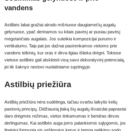
vandens
Astilbės labai gražiai atrodo mišriuose daugiamečių augalų
gėlynuose, ypač derinamos su kitais pavėsį ar pusiau pavėsį
mėgstančiais augalais. Jos suteikia kompozicijai purumo ir
vertikalumo. Taip pat jos dažnai pasirenkamos vietoms prie
vandens telkinių, kur oras ir dirva ilgiau išlieka drėgni. Tokiose
vietose astilbės gali atskleisti visą savo dekoratyvinį potencialą,
jei tik šaknys nestovi nuolatiniame sąstingyje.
Astilbių priežiūra
Astilbių priežiūra nėra sudėtinga, tačiau svarbu laikytis kelių
pastovių principų. Didžiausią įtaką šių augalų išvaizdai paprastai
daro drėgmės režimas, vietos tinkamumas ir bendras dirvos
derlingumas. Kai astilbės auga joms palankiomis sąlygomis, jos
ilgainiui formuoja vis vešlesnius kerus ir tampa patikimu sodo