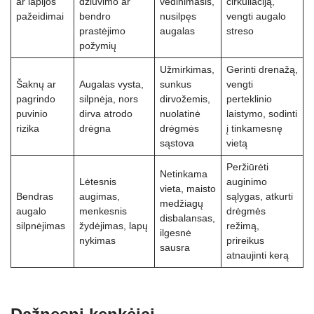
ar lapijos
džiūvimo ar
vėdinimasis,
cirkuliaciją,
pažeidimai
bendro
nusilpęs
vengti augalo
prastėjimo
augalas
streso
požymių
Užmirkimas,
Gerinti drenažą,
Šaknų ar
Augalas vysta,
sunkus
vengti
pagrindo
silpnėja, nors
dirvožemis,
perteklinio
puvinio
dirva atrodo
nuolatinė
laistymo, sodinti
rizika
drėgna
drėgmės
į tinkamesnę
sąstova
vietą
Peržiūrėti
Netinkama
Lėtesnis
auginimo
vieta, maisto
Bendras
augimas,
sąlygas, atkurti
medžiagų
augalo
menkesnis
drėgmės
disbalansas,
silpnėjimas
žydėjimas, lapų
režimą,
ilgesnė
nykimas
prireikus
sausra
atnaujinti kerą