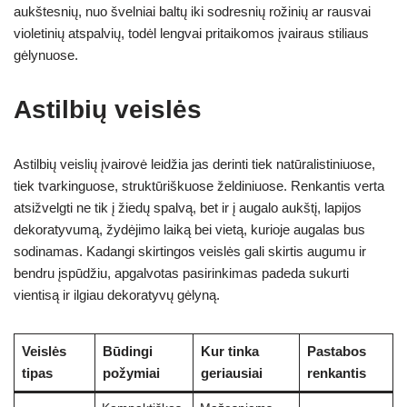
aukštesnių, nuo švelniai baltų iki sodresnių rožinių ar rausvai
violetinių atspalvių, todėl lengvai pritaikomos įvairaus stiliaus
gėlynuose.
Astilbių veislės
Astilbių veislių įvairovė leidžia jas derinti tiek natūralistiniuose,
tiek tvarkinguose, struktūriškuose želdiniuose. Renkantis verta
atsižvelgti ne tik į žiedų spalvą, bet ir į augalo aukštį, lapijos
dekoratyvumą, žydėjimo laiką bei vietą, kurioje augalas bus
sodinamas. Kadangi skirtingos veislės gali skirtis augumu ir
bendru įspūdžiu, apgalvotas pasirinkimas padeda sukurti
vientisą ir ilgiau dekoratyvų gėlyną.
Veislės
Būdingi
Kur tinka
Pastabos
tipas
požymiai
geriausiai
renkantis