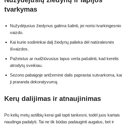
tvarkymas
Nužydėjusius žiedynus galima šalinti, jei norisi tvarkingesnio
vaizdo.
Kai kurie sodininkai dalį žiedynų palieka dėl natūralesnės
išvaizdos.
Pažeistus ar nudžiūvusius lapus verta pašalinti, kad kerelis
atrodytų sveikiau.
Sezono pabaigoje antžeminė dalis paprastai sutvarkoma, kai
ji praranda dekoratyvumą.
Kerų dalijimas ir atnaujinimas
Po kelių metų astilbių kerai gali tapti tankesni, todėl juos kartais
naudinga padalyti. Tai ne tik būdas padauginti augalus, bet ir