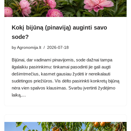
Kokį bijūną (pinaviją) auginti savo
sode?
by
Agronomija.lt
2026-07-18
Bijūnai, dar vadinami pinavijomis, sode dažnai tampa
ilgalaikiu pasirinkimu: tinkamai pasodinti jie gali augti
dešimtmečius, kasmet gausiau žydėti ir nereikalauti
sudėtingos priežiūros. Vis dėlto pasirinkti konkretų bijūną
nėra vien spalvos klausimas. Svarbu įvertinti žydėjimo
laiką,…