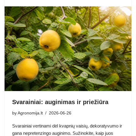
Svarainiai: auginimas ir priežiūra
by
Agronomija.lt
2026-06-26
Svarainiai vertinami dėl kvapnių vaisių, dekoratyvumo ir
gana nepretenzingo auginimo. Sužinokite, kaip juos