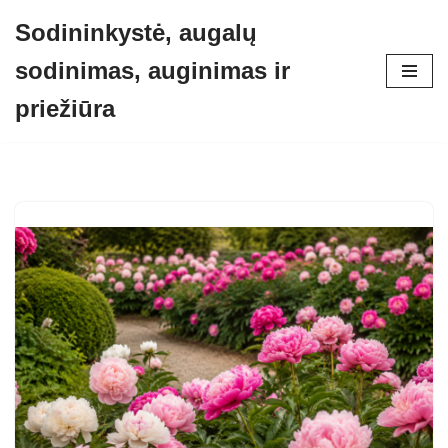
Sodininkystė, augalų
Skip
sodinimas, auginimas ir
to
content
priežiūra