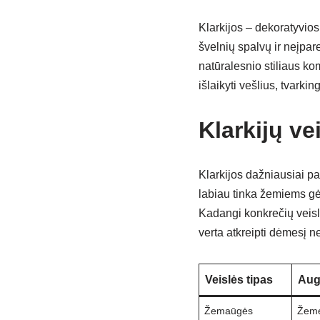
Klarkijos – dekoratyvio
švelnių spalvų ir neįpar
natūralesnio stiliaus ko
išlaikyti vešlius, tvarkin
Klarkijų ve
Klarkijos dažniausiai p
labiau tinka žemiems gė
Kadangi konkrečių veisli
verta atkreipti dėmesį n
Veislės tipas
Aug
Žemaūgės
Žeme