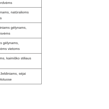
erdvėms
ynams, natūralioms
s
niniams gėlynams,
ysvėms
s gėlynams,
nėms vietoms
s, kaimiško stiliaus
želdiniams, sėjai
plotuose