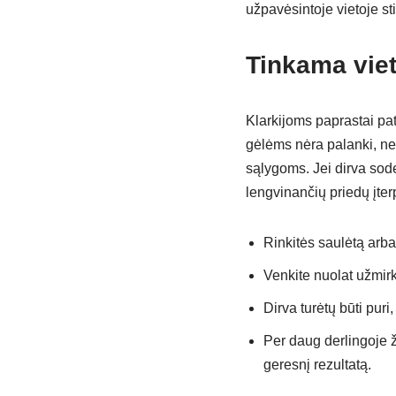
užpavėsintoje vietoje sti
Tinkama viet
Klarkijoms paprastai pat
gėlėms nėra palanki, ne
sąlygoms. Jei dirva sode
lengvinančių priedų įter
Rinkitės saulėtą arba 
Venkite nuolat užmir
Dirva turėtų būti puri
Per daug derlingoje ž
geresnį rezultatą.