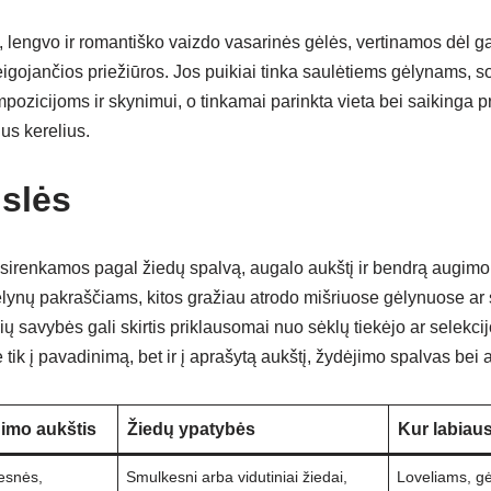
s, lengvo ir romantiško vaizdo vasarinės gėlės, vertinamos dėl 
eigojančios priežiūros. Jos puikiai tinka saulėtiems gėlynams, 
mpozicijoms ir skynimui, o tinkamai parinkta vieta bei saikinga p
gus kerelius.
islės
asirenkamos pagal žiedų spalvą, augalo aukštį ir bendrą augimo
lynų pakraščiams, kitos gražiau atrodo mišriuose gėlynuose ar 
ų savybės gali skirtis priklausomai nuo sėklų tiekėjo ar selekcijo
e tik į pavadinimą, bet ir į aprašytą aukštį, žydėjimo spalvas bei
imo aukštis
Žiedų ypatybės
Kur labiaus
snės,
Smulkesni arba vidutiniai žiedai,
Loveliams, g