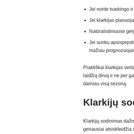
Jei norite tvarkingo 
Jei klarkijas planuoj
Natūralistiniuose gėl
Jei sunku apsispręsti 
mažiau prognozuojam
Praktiškai klarkijas ver
laidžią dirvą ir ne per g
darniau visą sezoną.
Klarkijų s
Klarkijų sodinimas dažn
geriausiai atsiskleidžia 