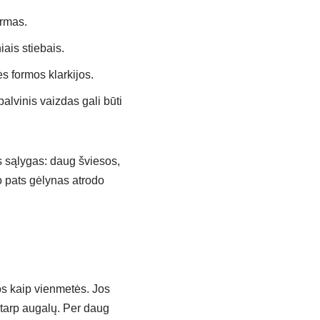
ormas.
ais stiebais.
s formos klarkijos.
palvinis vaizdas gali būti
s sąlygas: daug šviesos,
 o pats gėlynas atrodo
os kaip vienmetės. Jos
a tarp augalų. Per daug