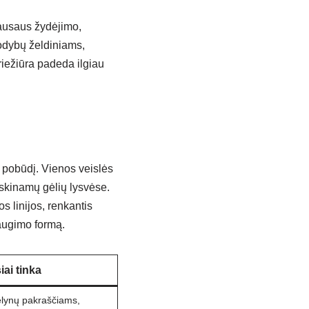
gausaus žydėjimo,
sodybų želdiniams,
riežiūra padeda ilgiau
 pobūdį. Vienos veislės
skinamų gėlių lysvėse.
s linijos, renkantis
 augimo formą.
iai tinka
ėlynų pakraščiams,