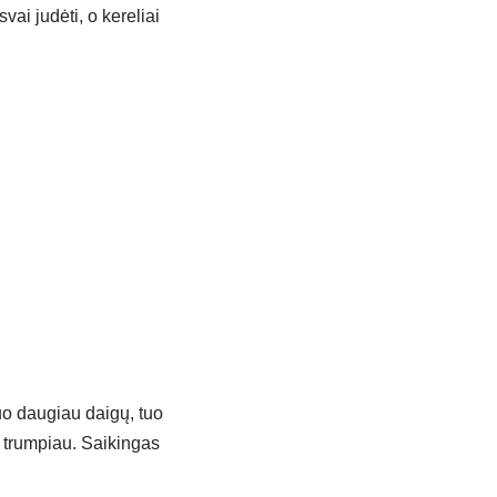
vai judėti, o kereliai
kuo daugiau daigų, tuo
i trumpiau. Saikingas