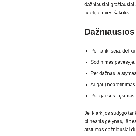
dažniausiai gražiausiai a
turėtų erdvės šakotis.
Dažniausios
Per tanki sėja, dėl k
Sodinimas pavėsyje, 
Per dažnas laistymas 
Augalų nearetinimas, 
Per gausus tręšimas a
Jei klarkijos sudygo tank
pilnesnis gėlynas, iš ti
atstumas dažniausiai du