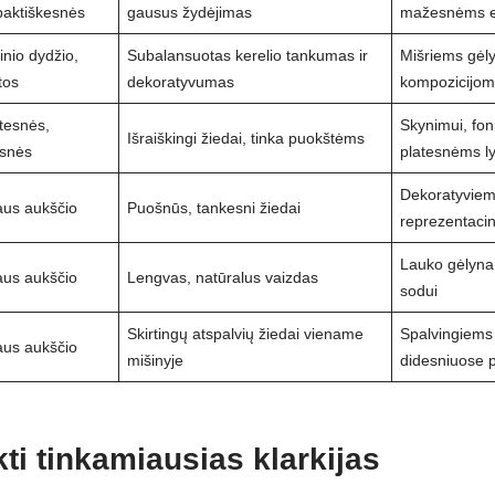
aktiškesnės
gausus žydėjimas
mažesnėms 
inio dydžio,
Subalansuotas kerelio tankumas ir
Mišriems gėl
tos
dekoratyvumas
kompozicijom
tesnės,
Skynimui, fo
Išraiškingi žiedai, tinka puokštėms
esnės
platesnėms l
Dekoratyviem
aus aukščio
Puošnūs, tankesni žiedai
reprezentaci
Lauko gėlynam
aus aukščio
Lengvas, natūralus vaizdas
sodui
Skirtingų atspalvių žiedai viename
Spalvingiems 
aus aukščio
mišinyje
didesniuose 
kti tinkamiausias klarkijas