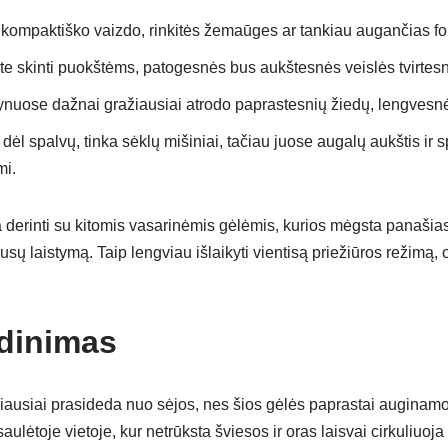
ir kompaktiško vaizdo, rinkitės žemaūges ar tankiau augančias f
ate skinti puokštėms, patogesnės bus aukštesnės veislės tvirtesni
ynuose dažnai gražiausiai atrodo paprastesnių žiedų, lengvesnė
dėl spalvų, tinka sėklų mišiniai, tačiau juose augalų aukštis ir s
i.
ta derinti su kitomis vasarinėmis gėlėmis, kurios mėgsta panašia
ausų laistymą. Taip lengviau išlaikyti vientisą priežiūros režimą,
odinimas
iausiai prasideda nuo sėjos, nes šios gėlės paprastai auginam
saulėtoje vietoje, kur netrūksta šviesos ir oras laisvai cirkuliuoj