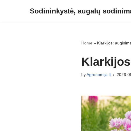
Sodininkystė, augalų sodinima
Skip
to
content
Home
»
Klarkijos: auginima
Klarkijos
by
Agronomija.lt
2026-0