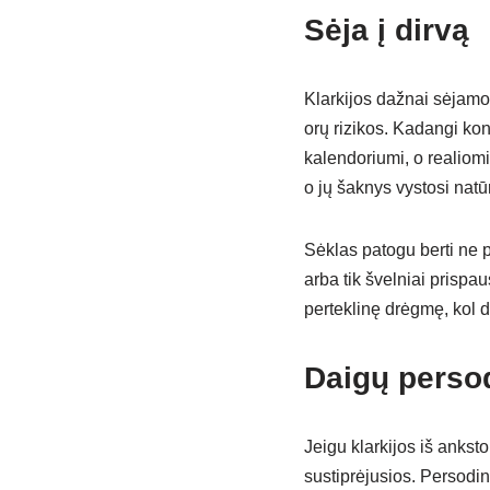
Sėja į dirvą
Klarkijos dažnai sėjamos
orų rizikos. Kadangi kon
kalendoriumi, o realiomis
o jų šaknys vystosi natū
Sėklas patogu berti ne p
arba tik švelniai prispa
perteklinę drėgmę, kol dai
Daigų perso
Jeigu klarkijos iš ankst
sustiprėjusios. Persodina