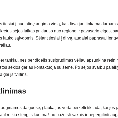
 tiesiai į nuolatinę augimo vietą, kai dirva jau tinkama darbams
kretus sėjos laikas priklauso nuo regiono ir pavasario eigos, s
 lauko sąlygomis. Sėjant tiesiai į dirvą, augalai paprastai lengvi
raliau.
er tankiai, nes per didelis susigrūdimas vėliau apsunkina retin
ustos sėklos geriau kontaktuoja su žeme. Po sėjos svarbu palaikyt
gai įsitvirtins.
dinimas
o auginamos daiguose, į lauką jas verta perkelti tik tada, kai jo
nt reikia stengtis kuo mažiau pažeisti šaknis ir nepergilinti aug