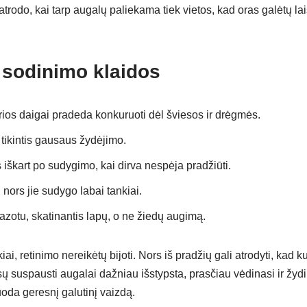
trodo, kai tarp augalų paliekama tiek vietos, kad oras galėtų lais
 sodinimo klaidos
urios daigai pradeda konkuruoti dėl šviesos ir drėgmės.
tikintis gausaus žydėjimo.
iškart po sudygimo, kai dirva nespėja pradžiūti.
nors jie sudygo labai tankiai.
zotu, skatinantis lapų, o ne žiedų augimą.
iai, retinimo nereikėtų bijoti. Nors iš pradžių gali atrodyti, kad 
esų suspausti augalai dažniau išstypsta, prasčiau vėdinasi ir žyd
oda geresnį galutinį vaizdą.