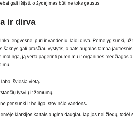
ebai gali ištįsti, o žydėjimas būti ne toks gausus.
a ir dirva
inka lengvesnė, puri ir vandeniui laidi dirva. Pernelyg sunki, u
s šaknys gali prasčiau vystytis, o pats augalas tampa jautresn
 molinga, ją verta pagerinti purenimu ir organinės medžiagos ar 
pimu.
labai šviesią vietą.
kstančių lysvių ir žemumų.
, ne per sunki ir be ilgai stovinčio vandens.
emėje klarkijos kartais augina daugiau lapijos nei žiedų, todėl