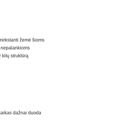
žmirkstanti žemė šioms
is nepalankioms
kitų struktūrą
 saikas dažnai duoda