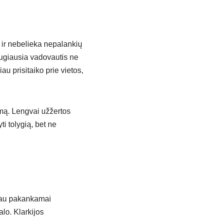
 ir nebelieka nepalankių
augiausia vadovautis ne
au prisitaiko prie vietos,
imą. Lengvai užžertos
i tolygią, bet ne
s jau pakankamai
alo. Klarkijos