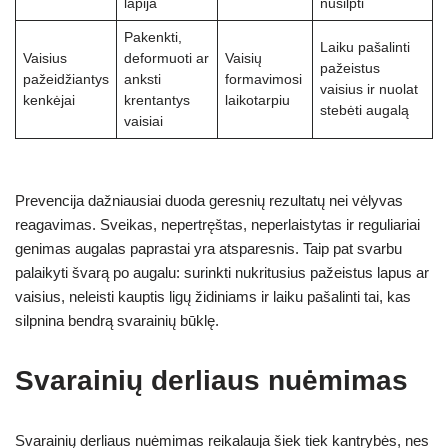
lapija
nusilpti
Pakenkti,
Laiku pašalinti
Vaisius
deformuoti ar
Vaisių
pažeistus
pažeidžiantys
anksti
formavimosi
vaisius ir nuolat
kenkėjai
krentantys
laikotarpiu
stebėti augalą
vaisiai
Prevencija dažniausiai duoda geresnių rezultatų nei vėlyvas
reagavimas. Sveikas, nepertręštas, neperlaistytas ir reguliariai
genimas augalas paprastai yra atsparesnis. Taip pat svarbu
palaikyti švarą po augalu: surinkti nukritusius pažeistus lapus ar
vaisius, neleisti kauptis ligų židiniams ir laiku pašalinti tai, kas
silpnina bendrą svarainių būklę.
Svarainių derliaus nuėmimas
Svarainių derliaus nuėmimas reikalauja šiek tiek kantrybės, nes