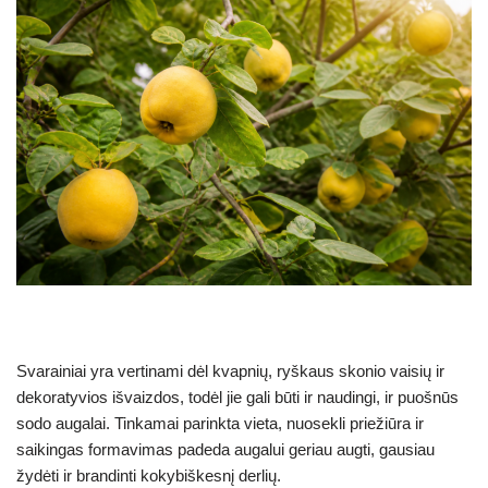
Svarainiai yra vertinami dėl kvapnių, ryškaus skonio vaisių ir
dekoratyvios išvaizdos, todėl jie gali būti ir naudingi, ir puošnūs
sodo augalai. Tinkamai parinkta vieta, nuosekli priežiūra ir
saikingas formavimas padeda augalui geriau augti, gausiau
žydėti ir brandinti kokybiškesnį derlių.