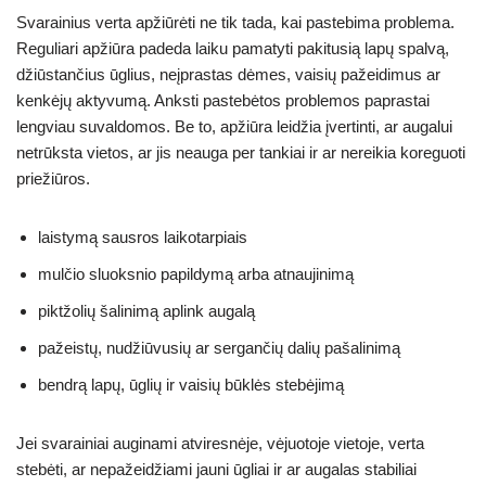
Svarainius verta apžiūrėti ne tik tada, kai pastebima problema.
Reguliari apžiūra padeda laiku pamatyti pakitusią lapų spalvą,
džiūstančius ūglius, neįprastas dėmes, vaisių pažeidimus ar
kenkėjų aktyvumą. Anksti pastebėtos problemos paprastai
lengviau suvaldomos. Be to, apžiūra leidžia įvertinti, ar augalui
netrūksta vietos, ar jis neauga per tankiai ir ar nereikia koreguoti
priežiūros.
laistymą sausros laikotarpiais
mulčio sluoksnio papildymą arba atnaujinimą
piktžolių šalinimą aplink augalą
pažeistų, nudžiūvusių ar sergančių dalių pašalinimą
bendrą lapų, ūglių ir vaisių būklės stebėjimą
Jei svarainiai auginami atviresnėje, vėjuotoje vietoje, verta
stebėti, ar nepažeidžiami jauni ūgliai ir ar augalas stabiliai