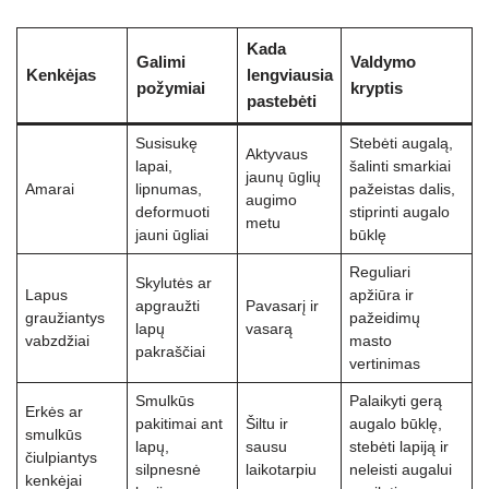
Kada
Galimi
Valdymo
Kenkėjas
lengviausia
požymiai
kryptis
pastebėti
Susisukę
Stebėti augalą,
Aktyvaus
lapai,
šalinti smarkiai
jaunų ūglių
Amarai
lipnumas,
pažeistas dalis,
augimo
deformuoti
stiprinti augalo
metu
jauni ūgliai
būklę
Reguliari
Skylutės ar
Lapus
apžiūra ir
apgraužti
Pavasarį ir
graužiantys
pažeidimų
lapų
vasarą
vabzdžiai
masto
pakraščiai
vertinimas
Smulkūs
Palaikyti gerą
Erkės ar
pakitimai ant
Šiltu ir
augalo būklę,
smulkūs
lapų,
sausu
stebėti lapiją ir
čiulpiantys
silpnesnė
laikotarpiu
neleisti augalui
kenkėjai