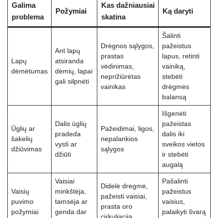
Galima
Kas dažniausiai
Požymiai
Ką daryti
problema
skatina
Šalinti
Drėgnos sąlygos,
pažeistus
Ant lapų
prastas
lapus, retinti
Lapų
atsiranda
vėdinimas,
vainiką,
dėmėtumas
dėmių, lapai
neprižiūrėtas
stebėti
gali silpnėti
vainikas
drėgmės
balansą
Išgenėti
Dalis ūglių
pažeistas
Ūglių ar
Pažeidimai, ligos,
pradeda
dalis iki
šakelių
nepalankios
vysti ar
sveikos vietos
džiūvimas
sąlygos
džiūti
ir stebėti
augalą
Vaisiai
Pašalinti
Didelė drėgmė,
Vaisių
minkštėja,
pažeistus
pažeisti vaisiai,
puvimo
tamsėja ar
vaisius,
prasta oro
požymiai
genda dar
palaikyti švarą
cirkuliacija