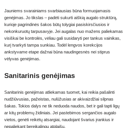
Jauniems svarainiams svarbiausias būna formuojamasis
genėjimas. Jo tikslas – padėti sukurti aiškią augalo struktūrą,
kurioje pagrindinės šakos būtų tolygiai pasiskirsčiusios ir
nekonkuruotų tarpusavyje. Jei augalas nuo mažens paliekamas
visiškai be kontrolės, vėliau gali susidaryti per tankus vainikas,
kurį tvarkyti tampa sunkiau. Todėl lengvos korekcijos
ankstyvame etape dažnai būna naudingesnės nei stiprus
vėlyvas genėjimas.
Sanitarinis genėjimas
Sanitarinis genėjimas atliekamas tuomet, kai reikia pašalinti
nudžiūvusias, pažeistas, nulūžusias ar akivaizdžiai silpnas
šakas. Tokios dalys ne tik neduoda naudos, bet ir gali tapti ligų
ar kitų problemų židiniais. Jei pastebimos sergančios augalo
vietos, genėti reikėtų atsargiai, naudojant švarius įrankius ir
nepaliekant bereikalingų atplaišų.