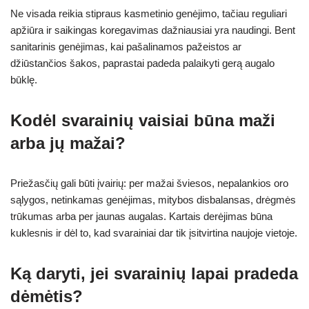
Ne visada reikia stipraus kasmetinio genėjimo, tačiau reguliari
apžiūra ir saikingas koregavimas dažniausiai yra naudingi. Bent
sanitarinis genėjimas, kai pašalinamos pažeistos ar
džiūstančios šakos, paprastai padeda palaikyti gerą augalo
būklę.
Kodėl svarainių vaisiai būna maži
arba jų mažai?
Priežasčių gali būti įvairių: per mažai šviesos, nepalankios oro
sąlygos, netinkamas genėjimas, mitybos disbalansas, drėgmės
trūkumas arba per jaunas augalas. Kartais derėjimas būna
kuklesnis ir dėl to, kad svarainiai dar tik įsitvirtina naujoje vietoje.
Ką daryti, jei svarainių lapai pradeda
dėmėtis?