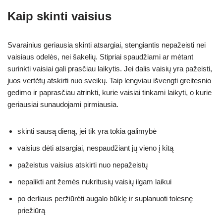
Kaip skinti vaisius
Svarainius geriausia skinti atsargiai, stengiantis nepažeisti nei
vaisiaus odelės, nei šakelių. Stipriai spaudžiami ar mėtant
surinkti vaisiai gali prasčiau laikytis. Jei dalis vaisių yra pažeisti,
juos vertėtų atskirti nuo sveikų. Taip lengviau išvengti greitesnio
gedimo ir paprasčiau atrinkti, kurie vaisiai tinkami laikyti, o kurie
geriausiai sunaudojami pirmiausia.
skinti sausą dieną, jei tik yra tokia galimybė
vaisius dėti atsargiai, nespaudžiant jų vieno į kitą
pažeistus vaisius atskirti nuo nepažeistų
nepalikti ant žemės nukritusių vaisių ilgam laikui
po derliaus peržiūrėti augalo būklę ir suplanuoti tolesnę
priežiūrą