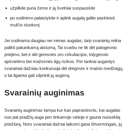
užpilkite puria žeme ir ją švelniai suspauskite
po sodinimo palaistykite ir aplink augalą galite paskleisti
mulčio sluoksnį
Jei sodinama daugiau nei vienas augalas, tarp svarainių reikia
palikti pakankamą atstumą. Tai svarbu ne tik dėl patogesnio
priėjimo, bet ir dėl geresnės oro cirkuliacijos, tolygesnio
apšvietimo bei mažesnės ligų rizikos. Per tankiai augantys
svarainiai dažniau konkuruoja dėl drėgmės ir maisto medžiagų,
o tai ilgainiui gali silpninti jų augimą.
Svarainių auginimas
Svarainių auginimas tampa kur kas paprastesnis, kai augalas
nuo pat pradžių auga jam tinkamoje vietoje ir gauna nuoseklią
priežiūrą. Nors svarainiai dažnai laikomi gana ištvermingais, jų