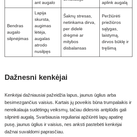
ant augalo
aplink augalą
Lapija
Šaknų stresas,
Peržiūrėti
skursta,
netinkama dirva,
priežiūros
Bendras
augimas
per didelė
sąlygas,
augalo
lėtėja,
drėgmė ar
laistymą,
silpnėjimas
augalas
mitybos
dirvos būklę ir
atrodo
disbalansas
tręšimą
nusilpęs
Dažnesni kenkėjai
Kenkėjai dažniausiai pažeidžia lapus, jaunus ūglius arba
besimezgančius vaisius. Kartais jų poveikis būna trumpalaikis ir
nereikalauja sudėtingų veiksmų, tačiau didesnis antplūdis gali
silpninti augalą. Svarbiausia reguliariai apžiūrėti lapų apatinę
pusę, jaunus ūglius ir vaisius, nes anksti pastebėti kenkėjai
dažnai suvaldomi paprasčiau.