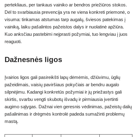
pertekliaus, per tankaus vainiko ar bendros priežiūros stokos.
Dėl to svarbiausia prevencija yra ne viena konkreti priemonė, o
visuma: tinkamas atstumas tarp augalų, šviesos patekimas į
vainiką, laiku pašalintos pažeistos dalys ir nuolatinė apžiūra.
Kuo anksčiau pastebimi neįprasti požymiai, tuo lengviau į juos
reaguoti.
Dažnesnės ligos
Įvairios ligos gali pasireikšti lapų dėmėmis, džiūvimu, ūglių
pažeidimais, vaisių paviršiaus pokyčiais ar bendru augalo
silpnėjimu. Kadangi konkretūs požymiai ir jų priežastys gali
skirtis, svarbu vengti skubotų išvadų ir pirmiausia įvertinti
augimo sąlygas. Dažnai vien geresnis vėdinimas, pažeistų dalių
pašalinimas ir drėgmės kontrolė padeda sumažinti problemų
mastą.