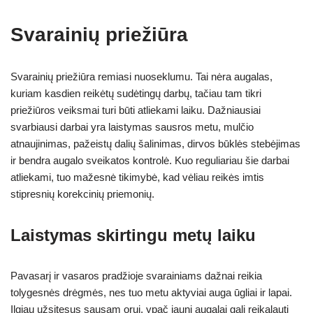
Svarainių priežiūra
Svarainių priežiūra remiasi nuoseklumu. Tai nėra augalas,
kuriam kasdien reikėtų sudėtingų darbų, tačiau tam tikri
priežiūros veiksmai turi būti atliekami laiku. Dažniausiai
svarbiausi darbai yra laistymas sausros metu, mulčio
atnaujinimas, pažeistų dalių šalinimas, dirvos būklės stebėjimas
ir bendra augalo sveikatos kontrolė. Kuo reguliariau šie darbai
atliekami, tuo mažesnė tikimybė, kad vėliau reikės imtis
stipresnių korekcinių priemonių.
Laistymas skirtingu metų laiku
Pavasarį ir vasaros pradžioje svarainiams dažnai reikia
tolygesnės drėgmės, nes tuo metu aktyviai auga ūgliai ir lapai.
Ilgiau užsitęsus sausam orui, ypač jauni augalai gali reikalauti