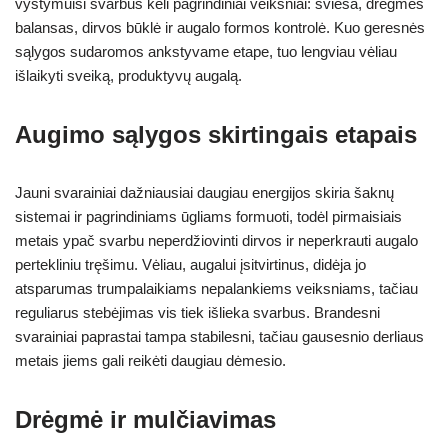
vystymuisi svarbūs keli pagrindiniai veiksniai: šviesa, drėgmės
balansas, dirvos būklė ir augalo formos kontrolė. Kuo geresnės
sąlygos sudaromos ankstyvame etape, tuo lengviau vėliau
išlaikyti sveiką, produktyvų augalą.
Augimo sąlygos skirtingais etapais
Jauni svarainiai dažniausiai daugiau energijos skiria šaknų
sistemai ir pagrindiniams ūgliams formuoti, todėl pirmaisiais
metais ypač svarbu neperdžiovinti dirvos ir neperkrauti augalo
pertekliniu tręšimu. Vėliau, augalui įsitvirtinus, didėja jo
atsparumas trumpalaikiams nepalankiems veiksniams, tačiau
reguliarus stebėjimas vis tiek išlieka svarbus. Brandesni
svarainiai paprastai tampa stabilesni, tačiau gausesnio derliaus
metais jiems gali reikėti daugiau dėmesio.
Drėgmė ir mulčiavimas