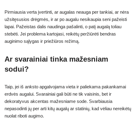
Pirmiausia verta įvertinti, ar augalas neauga per tankiai, ar nėra
užsitęsusios drėgmės, ir ar po augalu nesikaupia seni pažeisti
lapai. Pažeistas dalis naudinga pašalinti, o patį augalą toliau
stebėti. Jei problema kartojasi, reikėtų peržiūrėti bendras
auginimo sąlygas ir priežiūros režimą.
Ar svarainiai tinka mažesniam
sodui?
Taip, jei iš anksto apgalvojama vieta ir paliekama pakankamai
erdvės augalui. Svarainiai gali būti ne tik vaisinis, bet ir
dekoratyvus akcentas mažesniame sode. Svarbiausia
nepasodinti jų per arti kitų augalų ar statinių, kad vėliau nereikėtų
nuolat riboti augimo.