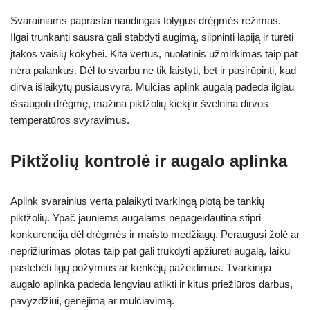
Svarainiams paprastai naudingas tolygus drėgmės režimas.
Ilgai trunkanti sausra gali stabdyti augimą, silpninti lapiją ir turėti
įtakos vaisių kokybei. Kita vertus, nuolatinis užmirkimas taip pat
nėra palankus. Dėl to svarbu ne tik laistyti, bet ir pasirūpinti, kad
dirva išlaikytų pusiausvyrą. Mulčias aplink augalą padeda ilgiau
išsaugoti drėgmę, mažina piktžolių kiekį ir švelnina dirvos
temperatūros svyravimus.
Piktžolių kontrolė ir augalo aplinka
Aplink svarainius verta palaikyti tvarkingą plotą be tankių
piktžolių. Ypač jauniems augalams nepageidautina stipri
konkurencija dėl drėgmės ir maisto medžiagų. Peraugusi žolė ar
neprižiūrimas plotas taip pat gali trukdyti apžiūrėti augalą, laiku
pastebėti ligų požymius ar kenkėjų pažeidimus. Tvarkinga
augalo aplinka padeda lengviau atlikti ir kitus priežiūros darbus,
pavyzdžiui, genėjimą ar mulčiavimą.