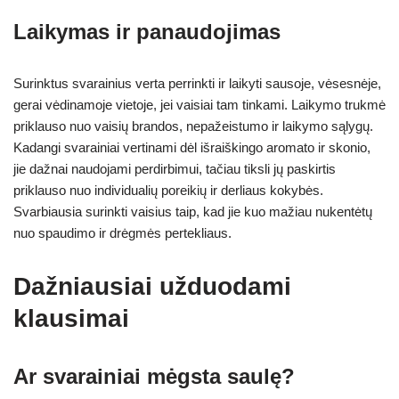
Laikymas ir panaudojimas
Surinktus svarainius verta perrinkti ir laikyti sausoje, vėsesnėje,
gerai vėdinamoje vietoje, jei vaisiai tam tinkami. Laikymo trukmė
priklauso nuo vaisių brandos, nepažeistumo ir laikymo sąlygų.
Kadangi svarainiai vertinami dėl išraiškingo aromato ir skonio,
jie dažnai naudojami perdirbimui, tačiau tiksli jų paskirtis
priklauso nuo individualių poreikių ir derliaus kokybės.
Svarbiausia surinkti vaisius taip, kad jie kuo mažiau nukentėtų
nuo spaudimo ir drėgmės pertekliaus.
Dažniausiai užduodami
klausimai
Ar svarainiai mėgsta saulę?