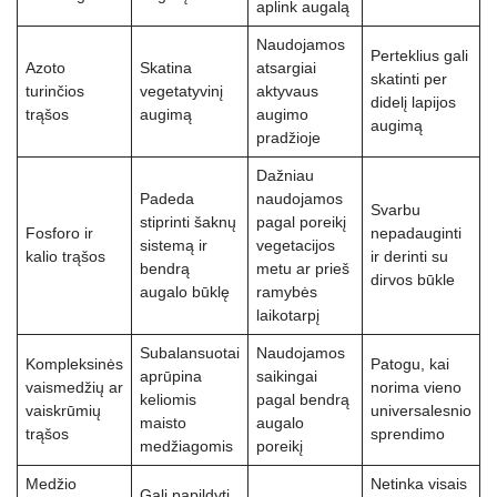
aplink augalą
Naudojamos
Perteklius gali
Azoto
Skatina
atsargiai
skatinti per
turinčios
vegetatyvinį
aktyvaus
didelį lapijos
trąšos
augimą
augimo
augimą
pradžioje
Dažniau
Padeda
naudojamos
Svarbu
stiprinti šaknų
pagal poreikį
Fosforo ir
nepadauginti
sistemą ir
vegetacijos
kalio trąšos
ir derinti su
bendrą
metu ar prieš
dirvos būkle
augalo būklę
ramybės
laikotarpį
Subalansuotai
Naudojamos
Kompleksinės
Patogu, kai
aprūpina
saikingai
vaismedžių ar
norima vieno
keliomis
pagal bendrą
vaiskrūmių
universalesnio
maisto
augalo
trąšos
sprendimo
medžiagomis
poreikį
Medžio
Netinka visais
Gali papildyti