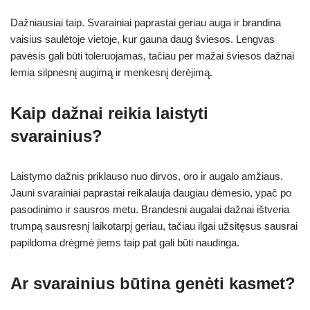
Dažniausiai taip. Svarainiai paprastai geriau auga ir brandina
vaisius saulėtoje vietoje, kur gauna daug šviesos. Lengvas
pavėsis gali būti toleruojamas, tačiau per mažai šviesos dažnai
lemia silpnesnį augimą ir menkesnį derėjimą.
Kaip dažnai reikia laistyti
svarainius?
Laistymo dažnis priklauso nuo dirvos, oro ir augalo amžiaus.
Jauni svarainiai paprastai reikalauja daugiau dėmesio, ypač po
pasodinimo ir sausros metu. Brandesni augalai dažnai ištveria
trumpą sausresnį laikotarpį geriau, tačiau ilgai užsitęsus sausrai
papildoma drėgmė jiems taip pat gali būti naudinga.
Ar svarainius būtina genėti kasmet?