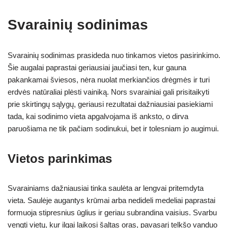
Svarainių sodinimas
Svarainių sodinimas prasideda nuo tinkamos vietos pasirinkimo.
Šie augalai paprastai geriausiai jaučiasi ten, kur gauna
pakankamai šviesos, nėra nuolat merkiančios drėgmės ir turi
erdvės natūraliai plėsti vainiką. Nors svarainiai gali prisitaikyti
prie skirtingų sąlygų, geriausi rezultatai dažniausiai pasiekiami
tada, kai sodinimo vieta apgalvojama iš anksto, o dirva
paruošiama ne tik pačiam sodinukui, bet ir tolesniam jo augimui.
Vietos parinkimas
Svarainiams dažniausiai tinka saulėta ar lengvai pritemdyta
vieta. Saulėje augantys krūmai arba nedideli medeliai paprastai
formuoja stipresnius ūglius ir geriau subrandina vaisius. Svarbu
vengti vietų, kur ilgai laikosi šaltas oras, pavasarį telkšo vanduo