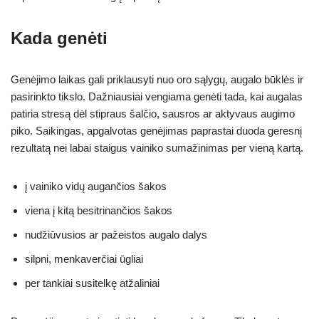
Kada genėti
Genėjimo laikas gali priklausyti nuo oro sąlygų, augalo būklės ir
pasirinkto tikslo. Dažniausiai vengiama genėti tada, kai augalas
patiria stresą dėl stipraus šalčio, sausros ar aktyvaus augimo
piko. Saikingas, apgalvotas genėjimas paprastai duoda geresnį
rezultatą nei labai staigus vainiko sumažinimas per vieną kartą.
į vainiko vidų augančios šakos
viena į kitą besitrinančios šakos
nudžiūvusios ar pažeistos augalo dalys
silpni, menkaverčiai ūgliai
per tankiai susitelkę atžaliniai