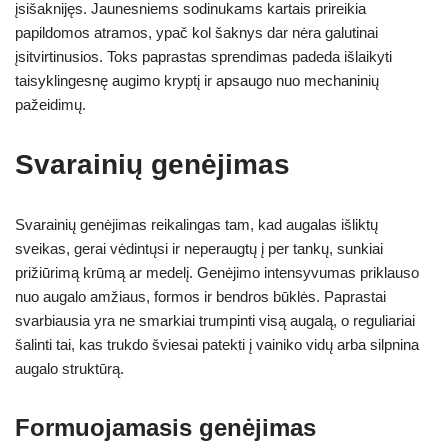
įsišaknijęs. Jaunesniems sodinukams kartais prireikia
papildomos atramos, ypač kol šaknys dar nėra galutinai
įsitvirtinusios. Toks paprastas sprendimas padeda išlaikyti
taisyklingesnę augimo kryptį ir apsaugo nuo mechaninių
pažeidimų.
Svarainių genėjimas
Svarainių genėjimas reikalingas tam, kad augalas išliktų
sveikas, gerai vėdintųsi ir neperaugtų į per tankų, sunkiai
prižiūrimą krūmą ar medelį. Genėjimo intensyvumas priklauso
nuo augalo amžiaus, formos ir bendros būklės. Paprastai
svarbiausia yra ne smarkiai trumpinti visą augalą, o reguliariai
šalinti tai, kas trukdo šviesai patekti į vainiko vidų arba silpnina
augalo struktūrą.
Formuojamasis genėjimas