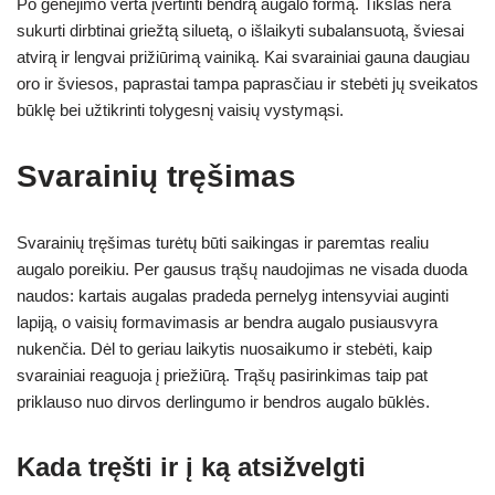
Po genėjimo verta įvertinti bendrą augalo formą. Tikslas nėra
sukurti dirbtinai griežtą siluetą, o išlaikyti subalansuotą, šviesai
atvirą ir lengvai prižiūrimą vainiką. Kai svarainiai gauna daugiau
oro ir šviesos, paprastai tampa paprasčiau ir stebėti jų sveikatos
būklę bei užtikrinti tolygesnį vaisių vystymąsi.
Svarainių tręšimas
Svarainių tręšimas turėtų būti saikingas ir paremtas realiu
augalo poreikiu. Per gausus trąšų naudojimas ne visada duoda
naudos: kartais augalas pradeda pernelyg intensyviai auginti
lapiją, o vaisių formavimasis ar bendra augalo pusiausvyra
nukenčia. Dėl to geriau laikytis nuosaikumo ir stebėti, kaip
svarainiai reaguoja į priežiūrą. Trąšų pasirinkimas taip pat
priklauso nuo dirvos derlingumo ir bendros augalo būklės.
Kada tręšti ir į ką atsižvelgti