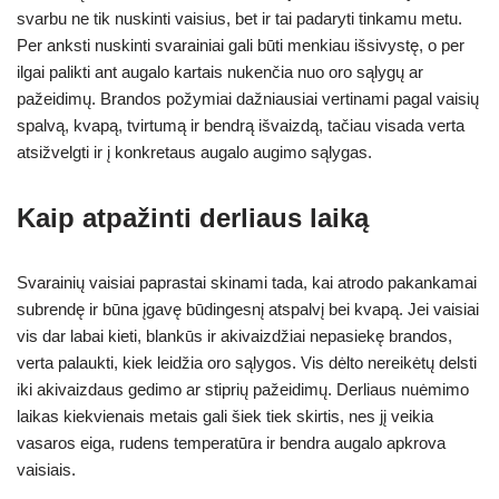
svarbu ne tik nuskinti vaisius, bet ir tai padaryti tinkamu metu.
Per anksti nuskinti svarainiai gali būti menkiau išsivystę, o per
ilgai palikti ant augalo kartais nukenčia nuo oro sąlygų ar
pažeidimų. Brandos požymiai dažniausiai vertinami pagal vaisių
spalvą, kvapą, tvirtumą ir bendrą išvaizdą, tačiau visada verta
atsižvelgti ir į konkretaus augalo augimo sąlygas.
Kaip atpažinti derliaus laiką
Svarainių vaisiai paprastai skinami tada, kai atrodo pakankamai
subrendę ir būna įgavę būdingesnį atspalvį bei kvapą. Jei vaisiai
vis dar labai kieti, blankūs ir akivaizdžiai nepasiekę brandos,
verta palaukti, kiek leidžia oro sąlygos. Vis dėlto nereikėtų delsti
iki akivaizdaus gedimo ar stiprių pažeidimų. Derliaus nuėmimo
laikas kiekvienais metais gali šiek tiek skirtis, nes jį veikia
vasaros eiga, rudens temperatūra ir bendra augalo apkrova
vaisiais.