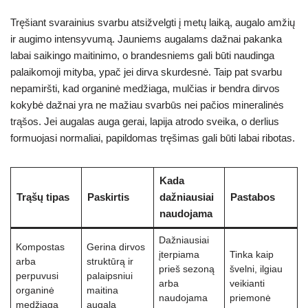
Tręšiant svarainius svarbu atsižvelgti į metų laiką, augalo amžių
ir augimo intensyvumą. Jauniems augalams dažnai pakanka
labai saikingo maitinimo, o brandesniems gali būti naudinga
palaikomoji mityba, ypač jei dirva skurdesnė. Taip pat svarbu
nepamiršti, kad organinė medžiaga, mulčias ir bendra dirvos
kokybė dažnai yra ne mažiau svarbūs nei pačios mineralinės
trąšos. Jei augalas auga gerai, lapija atrodo sveika, o derlius
formuojasi normaliai, papildomas tręšimas gali būti labai ribotas.
Kada
Trąšų tipas
Paskirtis
dažniausiai
Pastabos
naudojama
Dažniausiai
Kompostas
Gerina dirvos
įterpiama
Tinka kaip
arba
struktūrą ir
prieš sezoną
švelni, ilgiau
perpuvusi
palaipsniui
arba
veikianti
organinė
maitina
naudojama
priemonė
medžiaga
augalą