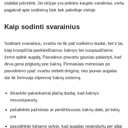
stabiliai įsitvirtinti. Jei sklype yra polinkis kauptis vandeniui, verta
pagalvoti apie sodinimą šiek tiek pakeltoje vietoje.
Kaip sodinti svarainius
Sodinant svarainius, svarbu ne tik pati sodinimo duobė, bet ir tai,
kaip kruopščiai paskleidžiamos šaknys bei suspaudžiama
žemė aplink augalą. Pasodinus pravartu gausiau palaistyti, kad
dirva gerai priglustų prie šaknų. Pirmaisiais mėnesiais po
pasodinimo ypač svarbu stebėti drėgmę, nes jaunas augalas
dar tik formuoja stipresnę šaknų sistemą.
iškaskite pakankamai plačią duobę, kad šaknys
nesusispaustų
pašalinkite pažeistas ar perdžiūvusias šaknų dalis, jei tokių
yra
pasodinkite tokiame gylyje, kad augalas neatsidurtų per giliai