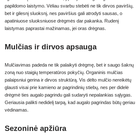
papildomo laistymo. Vėliau svarbu stebėti ne tik dirvos paviršių,
bet ir gilesnį sluoksnį, nes paviršius gali atrodyti sausas, o
apatiniuose sluoksniuose drėgmės dar pakanka. Rudenį
laistymas paprastai mažinamas, jei oras drėgnas.
Mulčias ir dirvos apsauga
Mulčiavimas padeda ne tik palaikyti drėgmę, bet ir saugo šaknų
zoną nuo staigių temperatūros pokyčių. Organinis mulčias
palaipsniui gerina ir dirvos struktūrą. Vis dėlto mulčio nereikėtų
glausti visai prie kamieno ar pagrindinių stiebų, nes per didelė
drėgmė ties augalo pagrindu gali sudaryti nepalankias sąlygas.
Geriausia palikti nedidelį tarpą, kad augalo pagrindas būtų geriau
vėdinamas.
Sezoninė apžiūra