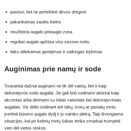
pastovi, bet ne perteklinė dirvos drėgmė
pakankamas saulės kiekis
neužleista augalo prieaugio zona
reguliari augalo apžiūra viso sezono metu
laiku atliekamas genėjimas ir saikingas tręšimas
Auginimas prie namų ir sode
Svarainiai dažnai auginami ne tik dėl vaisių, bet ir kaip
dekoratyvūs sodo augalai. Jie gali būti sodinami atskirai kaip
akcentas arba derinami su kitais vaisiniais bei dekoratyviniais
augalais. Vis dėlto sodinant arti takų, tvorų ar pastatų verta
įvertinti būsimo augalo dydį ir jo vainiko plėtrą. Taip išvengiama
situacijos, kai po kelerių metų šakas tenka smarkiai trumpinti
vien dėl vietos stokos.