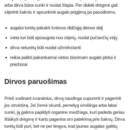
arba dirva būna sunki ir nuolat šlapia. Per didelė drėgmė gali
silpninti šaknis ir apsunkinti augalo prigijimą po pasodinimo.
augalui turėtų pakakti šviesos didžiąją dienos dalį
vieta turi būti apsaugota nuo stiprių, nuolat pučiančių vėjų
dirva neturėtų būti nuolat užmirkstanti
reikia palikti pakankamai vietos būsimam augalo plotui ir
priežiūrai
Dirvos paruošimas
Prieš sodinant svarainius, dirvą naudinga supurenti ir pagerinti
jos struktūrą. Jei žemė skurdi, pernelyg smėlinga arba labai
sunki, ją galima papildyti organine medžiaga, kuri padeda geriau
išlaikyti drėgmę ir kartu pagerina oro patekimą prie šaknų. Dirva
turėtų būti puri, bet ne per lengva, kad jaunas augalas galėtų