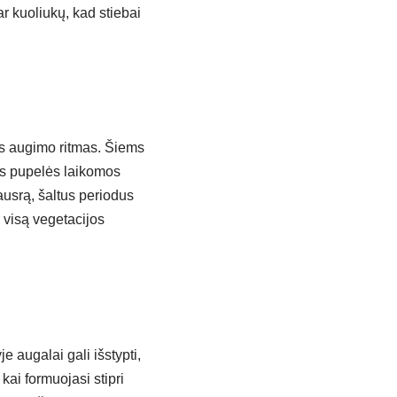
ar kuoliukų, kad stiebai
s augimo ritmas. Šiems
rs pupelės laikomos
ausrą, šaltus periodus
 visą vegetacijos
 augalai gali išstyp­ti,
kai formuojasi stipri