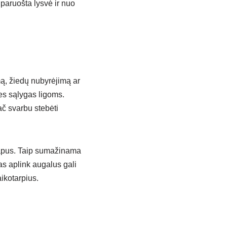
 paruošta lysvė ir nuo
mą, žiedų nubyrėjimą ar
es sąlygas ligoms.
ač svarbu stebėti
 lapus. Taip sumažinama
ias aplink augalus gali
ikotarpius.