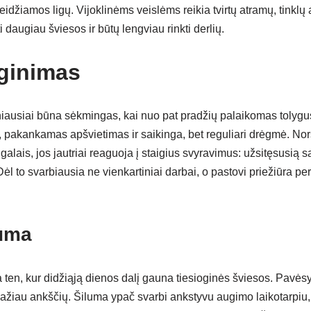
idžiamos ligų. Vijoklinėms veislėms reikia tvirtų atramų, tinklų 
ti daugiau šviesos ir būtų lengviau rinkti derlių.
ginimas
iausiai būna sėkmingas, kai nuo pat pradžių palaikomas tolygu
 pakankamas apšvietimas ir saikinga, bet reguliari drėgmė. No
alais, jos jautriai reaguoja į staigius svyravimus: užsitęsusią s
l to svarbiausia ne vienkartiniai darbai, o pastovi priežiūra per
luma
ten, kur didžiąją dienos dalį gauna tiesioginės šviesos. Pavėsyje
mažiau ankščių. Šiluma ypač svarbi ankstyvu augimo laikotarpiu, 