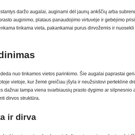
tantys daržo augalai, auginami dėl jaunų ankščių arba subrend
asto auginimo, plataus panaudojimo virtuvėje ir gebėjimo prisita
arenkama tinkama vieta, pakankamai purus dirvožemis ir nuosekli
dinimas
deda nuo tinkamos vietos parinkimo. Šie augalai paprastai geri
otoje vietoje, kur žemė greičiau įšyla ir neužsistovi perteklinė 
is dažnai tampa viena svarbiausių prasto dygimo ar silpnesnio 
nti dirvos struktūra.
a ir dirva