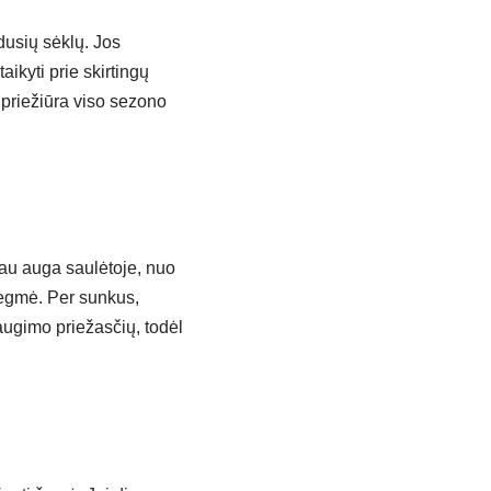
usių sėklų. Jos
ikyti prie skirtingų
 priežiūra viso sezono
au auga saulėtoje, nuo
drėgmė. Per sunkus,
augimo priežasčių, todėl