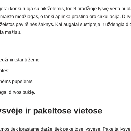
erai konkuruoja su piktžolėmis, todėl pradžioje lysvę verta nuolat
 maisto medžiagas, o tanki aplinka prastina oro cirkuliaciją. Dirv
eistos paviršinės šaknys. Kai augalai sustiprėja ir uždengia di
kia mažiau.
neužmirkstanti žemė;
olės;
linėms pupelėms;
gal dirvos būklę.
svėje ir pakeltose vietose
mos tiek įprastame darže, tiek pakeltose lysvėse. Pakelta lysvė