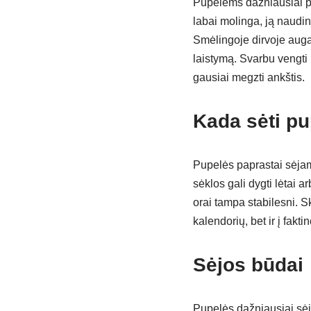
Pupelėms dažniausiai pa
labai molinga, ją naudi
Smėlingoje dirvoje augal
laistymą. Svarbu vengti 
gausiai megzti ankštis.
Kada sėti pu
Pupelės paprastai sėjamo
sėklos gali dygti lėtai a
orai tampa stabilesni. Sk
kalendorių, bet ir į fakt
Sėjos būdai
Pupelės dažniausiai sėja