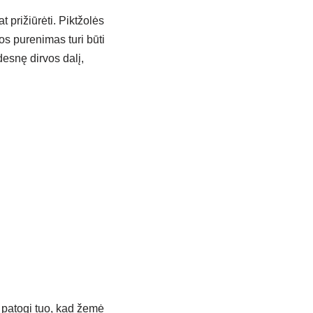
 prižiūrėti. Piktžolės
os purenimas turi būti
desnę dirvos dalį,
 patogi tuo, kad žemė