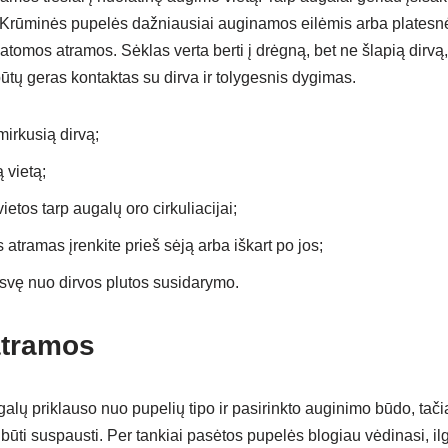
 Krūminės pupelės dažniausiai auginamos eilėmis arba platesnė
atomos atramos. Sėklas verta berti į drėgną, bet ne šlapią dirv
ūtų geras kontaktas su dirva ir tolygesnis dygimas.
rmirkusią dirvą;
ą vietą;
etos tarp augalų oro cirkuliacijai;
atramas įrenkite prieš sėją arba iškart po jos;
ysvę nuo dirvos plutos susidarymo.
atramos
galų priklauso nuo pupelių tipo ir pasirinkto auginimo būdo, tač
 būti suspausti. Per tankiai pasėtos pupelės blogiau vėdinasi, il