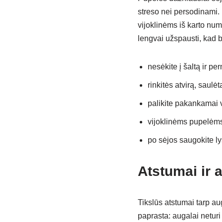
streso nei persodinami.
vijoklinėms iš karto num
lengvai užspausti, kad b
nesėkite į šaltą ir pe
rinkitės atvirą, saulėt
palikite pakankamai vi
vijoklinėms pupelėms 
po sėjos saugokite l
Atstumai ir 
Tikslūs atstumai tarp au
paprasta: augalai neturi