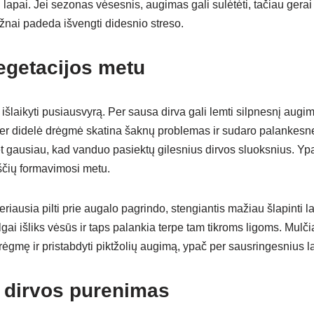
i lapai. Jei sezonas vėsesnis, augimas gali sulėtėti, tačiau gerai
žnai padeda išvengti didesnio streso.
egetacijos metu
išlaikyti pusiausvyrą. Per sausa dirva gali lemti silpnesnį augi
er didelė drėgmė skatina šaknų problemas ir sudaro palankesn
bet gausiau, kad vanduo pasiektų gilesnius dirvos sluoksnius. Yp
ščių formavimosi metu.
riausia pilti prie augalo pagrindo, stengiantis mažiau šlapinti
ilgai išliks vėsūs ir taps palankia terpe tam tikroms ligoms. Mulč
drėgmę ir pristabdyti piktžolių augimą, ypač per sausringesnius la
 dirvos purenimas