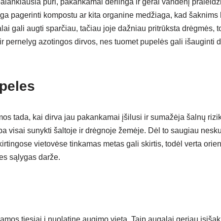
lankiausia puri, pakankamai derlinga ir gerai vandenį praleidži
nga pagerinti kompostu ar kita organine medžiaga, kad šaknims b
ai gali augti sparčiau, tačiau joje dažniau pritrūksta drėgmės, to
ir pernelyg azotingos dirvos, nes tuomet pupelės gali išauginti d
peles
s tada, kai dirva jau pakankamai įšilusi ir sumažėja šalnų rizi
rba visai sunykti šaltoje ir drėgnoje žemėje. Dėl to saugiau neskubė
irtingose vietovėse tinkamas metas gali skirtis, todėl verta orien
ines sąlygas darže.
mos tiesiai į nuolatinę augimo vietą. Taip augalai geriau įsišakn