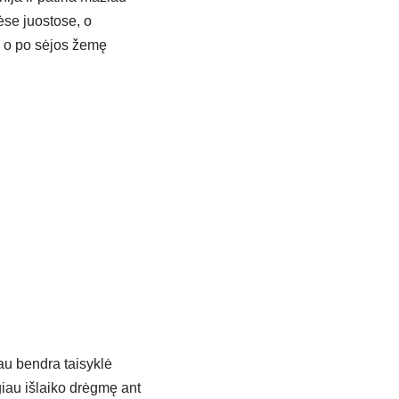
se juostose, o
ą, o po sėjos žemę
iau bendra taisyklė
giau išlaiko drėgmę ant