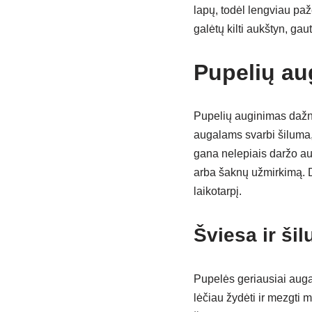
lapų, todėl lengviau paže
galėtų kilti aukštyn, gau
Pupelių au
Pupelių auginimas dažn
augalams svarbi šiluma,
gana nelepiais daržo aug
arba šaknų užmirkimą. Dė
laikotarpį.
Šviesa ir ši
Pupelės geriausiai auga 
lėčiau žydėti ir mezgti 