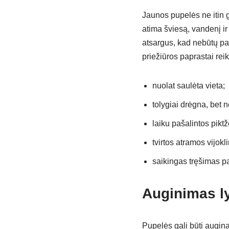
Jaunos pupelės ne itin g
atima šviesą, vandenį ir
atsargus, kad nebūtų paž
priežiūros paprastai rei
nuolat saulėta vieta;
tolygiai drėgna, bet 
laiku pašalintos piktž
tvirtos atramos vijok
saikingas tręšimas pa
Auginimas ly
Pupelės gali būti augina