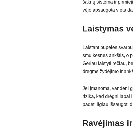
šaknų sistema ir pirmiej
vėjo apsaugota vieta da
Laistymas v
Laistant pupeles svarbu 
smulkesnes ankštis, o p
Geriau laistyti rečiau, 
drėgmę žydėjimo ir ank
Jei įmanoma, vandenį ge
rizika, kad drėgni lapai 
padėti ilgiau išsaugoti 
Ravėjimas ir