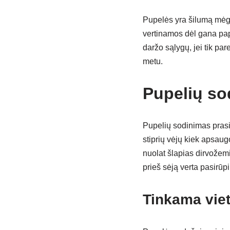
Pupelės yra šilumą mėgs
vertinamos dėl gana papr
daržo sąlygų, jei tik p
metu.
Pupelių so
Pupelių sodinimas prasi
stiprių vėjų kiek apsaug
nuolat šlapias dirvožem
prieš sėją verta pasirūpi
Tinkama viet