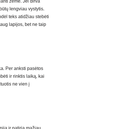
anti žemė. Jei dirva
ūtų lengviau vystytis.
dėl teks atidžiau stebėti
aug lapijos, bet ne taip
ka. Per anksti pasėtos
ti ir rinktis laiką, kai
tuotis ne vien į
ija ir patiria mažiau