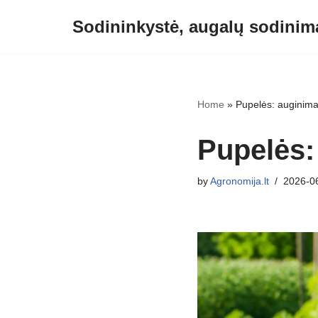
Sodininkystė, augalų sodinima
Skip
to
content
Home
»
Pupelės: auginimas
Pupelės: 
by
Agronomija.lt
2026-0