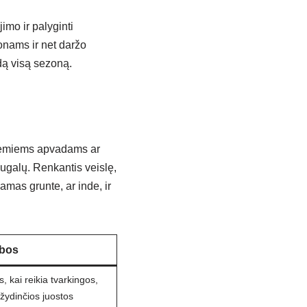
imo ir palyginti
onams ir net daržo
dą visą sezoną.
a žemiems apvadams ar
ugalų. Renkantis veislę,
namas grunte, ar inde, ir
bos
, kai reikia tvarkingos,
žydinčios juostos