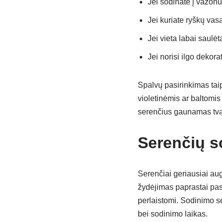
Jei sodinate į vazonu
Jei kuriate ryškų vasa
Jei vieta labai saulėta
Jei norisi ilgo dekor
Spalvų pasirinkimas taip
violetinėmis ar baltomi
serenčius gaunamas tvar
Serenčių s
Serenčiai geriausiai auga
žydėjimas paprastai pas
perlaistomi. Sodinimo sė
bei sodinimo laikas.