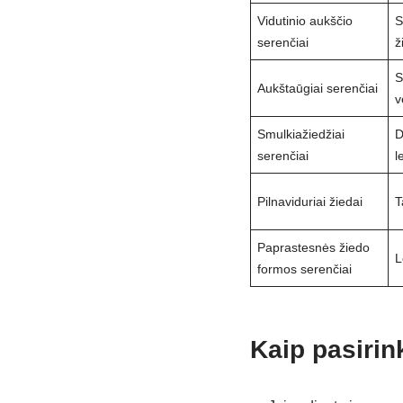
Vidutinio aukščio
S
serenčiai
ž
S
Aukštaūgiai serenčiai
v
Smulkiažiedžiai
D
serenčiai
l
Pilnaviduriai žiedai
T
Paprastesnės žiedo
L
formos serenčiai
Kaip pasirin