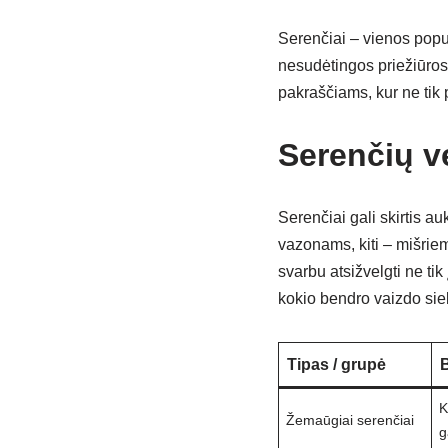
Serenčiai – vienos popul
nesudėtingos priežiūros
pakraščiams, kur ne tik 
Serenčių v
Serenčiai gali skirtis a
vazonams, kiti – mišriem
svarbu atsižvelgti ne tik 
kokio bendro vaizdo si
Tipas / grupė
B
K
Žemaūgiai serenčiai
g