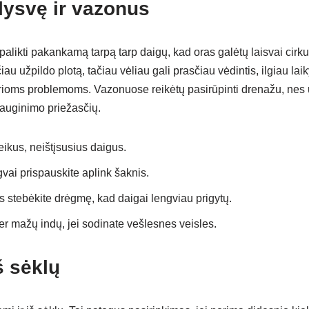
lysvę ir vazonus
alikti pakankamą tarpą tarp daigų, kad oras galėtų laisvai cirkul
iau užpildo plotą, tačiau vėliau gali prasčiau vėdintis, ilgiau laik
vairioms problemoms. Vazonuose reikėtų pasirūpinti drenažu, nes
uginimo priežasčių.
eikus, neištįsusius daigus.
ai prispauskite aplink šaknis.
 stebėkite drėgmę, kad daigai lengviau prigytų.
r mažų indų, jei sodinate vešlesnes veisles.
š sėklų