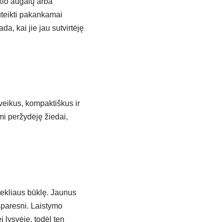
ekio augalų arba
teikti pakankamai
da, kai jie jau sutvirtėję
veikus, kompaktiškus ir
i peržydėję žiedai,
tekliaus būklę. Jaunus
tsparesni. Laistymo
 lysvėje, todėl ten