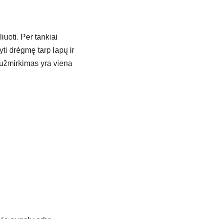
iuoti. Per tankiai
yti drėgmę tarp lapų ir
 užmirkimas yra viena