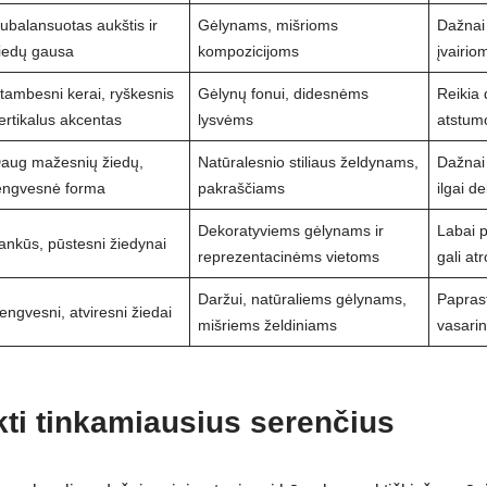
ubalansuotas aukštis ir
Gėlynams, mišrioms
Dažnai 
iedų gausa
kompozicijoms
įvairio
tambesni kerai, ryškesnis
Gėlynų fonui, didesnėms
Reikia 
ertikalus akcentas
lysvėms
atstum
aug mažesnių žiedų,
Natūralesnio stiliaus želdynams,
Dažnai 
engvesnė forma
pakraščiams
ilgai d
Dekoratyviems gėlynams ir
Labai p
ankūs, pūstesni žiedynai
reprezentacinėms vietoms
gali at
Daržui, natūraliems gėlynams,
Paprast
engvesni, atviresni žiedai
mišriems želdiniams
vasarin
kti tinkamiausius serenčius