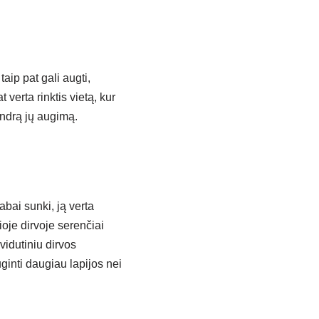
aip pat gali augti,
 verta rinktis vietą, kur
endrą jų augimą.
bai sunki, ją verta
oje dirvoje serenčiai
vidutiniu dirvos
inti daugiau lapijos nei