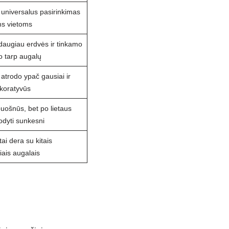
universalus pasirinkimas
ms vietoms
daugiau erdvės ir tinkamo
o tarp augalų
atrodo ypač gausiai ir
ekoratyvūs
uošnūs, bet po lietaus
rodyti sunkesni
ai dera su kitais
iais augalais