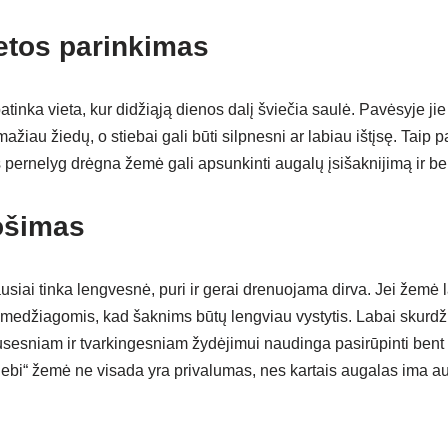
etos parinkimas
inka vieta, kur didžiąją dienos dalį šviečia saulė. Pavėsyje jie t
žiau žiedų, o stiebai gali būti silpnesni ar labiau ištįsę. Taip pat
 pernelyg drėgna žemė gali apsunkinti augalų įsišaknijimą ir b
ošimas
ai tinka lengvesnė, puri ir gerai drenuojama dirva. Jei žemė la
 medžiagomis, kad šaknims būtų lengviau vystytis. Labai skurdži
usesniam ir tvarkingesniam žydėjimui naudinga pasirūpinti bent 
iebi“ žemė ne visada yra privalumas, nes kartais augalas ima aug