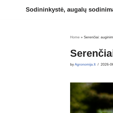
Sodininkystė, augalų sodinima
Skip
to
content
Home
»
Serenčiai: auginim
Serenčiai
by
Agronomija.lt
2026-0