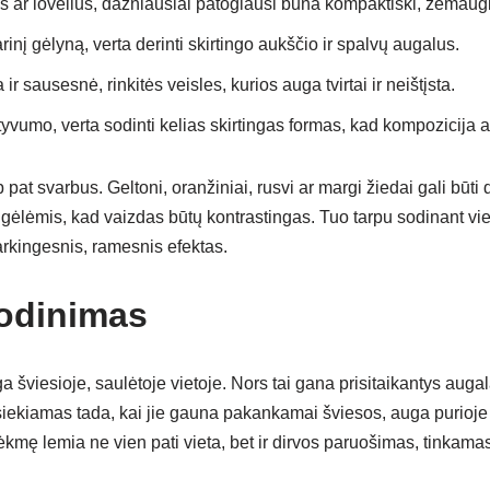
s ar lovelius, dažniausiai patogiausi būna kompaktiški, žemaūgi
rinį gėlyną, verta derinti skirtingo aukščio ir spalvų augalus.
 ir sausesnė, rinkitės veisles, kurios auga tvirtai ir neištįsta.
atyvumo, verta sodinti kelias skirtingas formas, kad kompozicija a
 pat svarbus. Geltoni, oranžiniai, rusvi ar margi žiedai gali būt
s gėlėmis, kad vaizdas būtų kontrastingas. Tuo tarpu sodinant v
kingesnis, ramesnis efektas.
odinimas
 šviesioje, saulėtoje vietoje. Nors tai gana prisitaikantys augala
iekiamas tada, kai jie gauna pakankamai šviesos, auga purioje d
kmę lemia ne vien pati vieta, bet ir dirvos paruošimas, tinkama