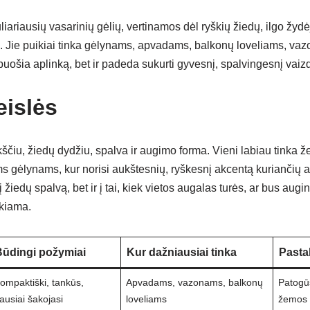
iariausių vasarinių gėlių, vertinamos dėl ryškių žiedų, ilgo žydėj
. Jie puikiai tinka gėlynams, apvadams, balkonų loveliams, vaz
puošia aplinką, bet ir padeda sukurti gyvesnį, spalvingesnį vaiz
eislės
ukščiu, žiedų dydžiu, spalva ir augimo forma. Vieni labiau tink
s gėlynams, kur norisi aukštesnių, ryškesnį akcentą kuriančių a
į žiedų spalvą, bet ir į tai, kiek vietos augalas turės, ar bus augi
ekiama.
ūdingi požymiai
Kur dažniausiai tinka
Pasta
ompaktiški, tankūs,
Apvadams, vazonams, balkonų
Patogūs
ausiai šakojasi
loveliams
žemos 