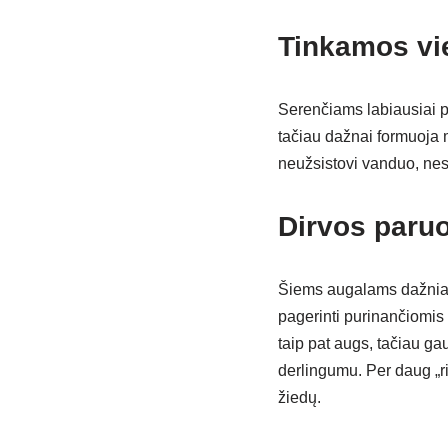
Tinkamos vi
Serenčiams labiausiai pat
tačiau dažnai formuoja ma
neužsistovi vanduo, nes
Dirvos paru
Šiems augalams dažniausi
pagerinti purinančiomis
taip pat augs, tačiau ga
derlingumu. Per daug „r
žiedų.