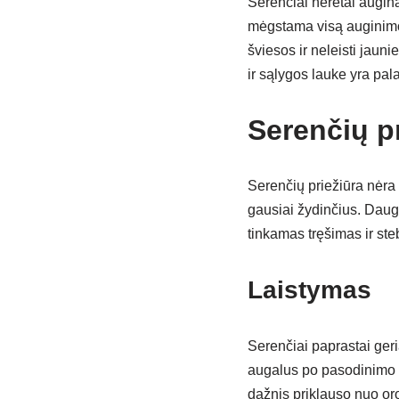
Serenčiai neretai augina
mėgstama visą auginimo
šviesos ir neleisti jauni
ir sąlygos lauke yra pal
Serenčių pr
Serenčių priežiūra nėra 
gausiai žydinčius. Daug
tinkamas tręšimas ir ste
Laistymas
Serenčiai paprastai ger
augalus po pasodinimo re
dažnis priklauso nuo oro