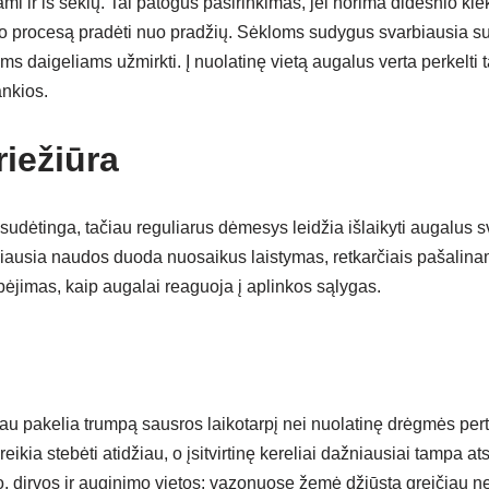
mi ir iš sėklų. Tai patogus pasirinkimas, jei norima didesnio ki
 procesą pradėti nuo pradžių. Sėkloms sudygus svarbiausia su
ems daigeliams užmirkti. Į nuolatinę vietą augalus verta perkelti ta
ankios.
iežiūra
sudėtinga, tačiau reguliarus dėmesys leidžia išlaikyti augalus s
iausia naudos duoda nuosaikus laistymas, retkarčiais pašalinam
bėjimas, kaip augalai reaguoja į aplinkos sąlygas.
iau pakelia trumpą sausros laikotarpį nei nuolatinę drėgmės per
ikia stebėti atidžiau, o įsitvirtinę kereliai dažniausiai tampa a
, dirvos ir auginimo vietos: vazonuose žemė džiūsta greičiau nei