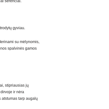
ai serenčiai.
trodytų gyviau.
i derinami su mėlynomis,
ienos spalvinės gamos
i, stipriausias jų
irvoje ir nėra
s atstumas tarp augalų