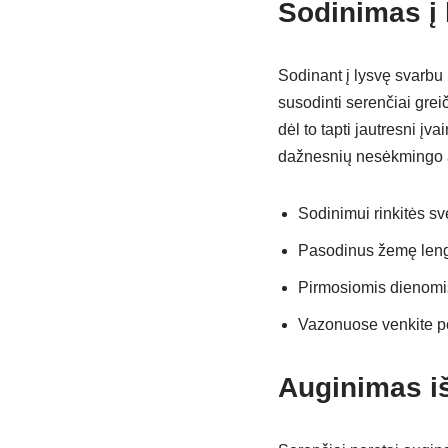
Sodinimas į 
Sodinant į lysvę svarbu p
susodinti serenčiai greič
dėl to tapti jautresni į
dažnesnių nesėkmingo a
Sodinimui rinkitės sv
Pasodinus žemę lengv
Pirmosiomis dienomis
Vazonuose venkite pe
Auginimas i